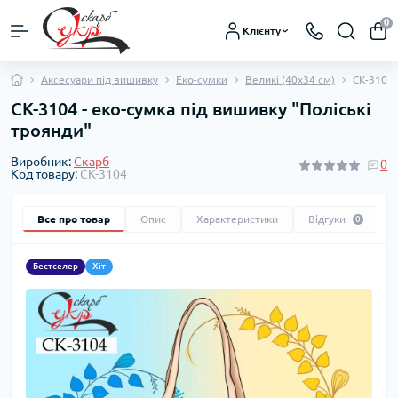
0
Клієнту
Аксесуари під вишивку
Еко-сумки
Великі (40х34 см)
СК-3104 
СК-3104 - еко-сумка під вишивку "Поліські
троянди"
Виробник:
Скарб
0
Код товару:
СК-3104
Все про товар
Опис
Характеристики
Відгуки
0
Бестселер
Хіт