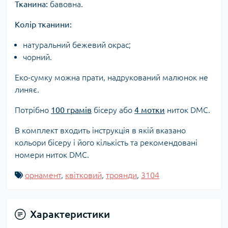
Тканина:
бавовна.
Колір тканини:
натуральний бежевий окрас;
чорний.
Еко-сумку можна прати, надрукований малюнок не
линяє.
Потрібно
100 грамів
бісеру або
4 мотки
ниток DMC.
В комплект входить інструкція в якій вказано
кольори бісеру і його кількість та рекомендовані
номери ниток DMC.
орнамент
,
квітковий
,
троянди
,
3104
Характеристики