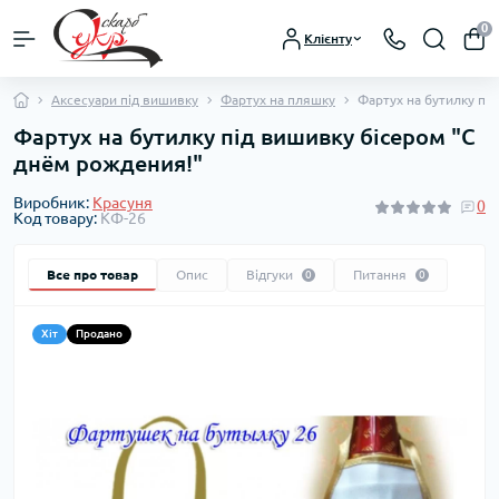
0
Клієнту
Аксесуари під вишивку
Фартух на пляшку
Фартух на бутилку пі
Фартух на бутилку під вишивку бісером "С
днём рождения!"
Виробник:
Красуня
0
Код товару:
КФ-26
Все про товар
Опис
Відгуки
Питання
0
0
Хіт
Продано