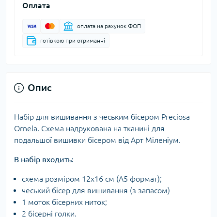
Оплата
оплата на рахунок ФОП
готівкою при отриманні
Опис
Набір для вишивання з чеським бісером Preciosa
Ornela. Схема надрукована на тканині для
подальшої вишивки бісером від Арт Міленіум.
В набір входить:
схема розміром 12х16 см (А5 формат);
чеський бісер для вишивання (з запасом)
1 моток бісерних ниток;
2 бісерні голки.