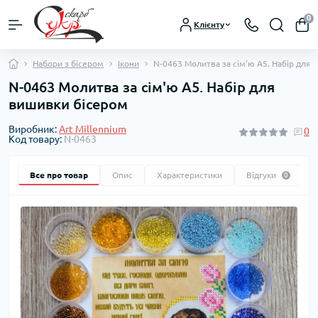
0
Клієнту
Набори з бісером
Ікони
N-0463 Молитва за сім'ю А5. Набір для
N-0463 Молитва за сім'ю А5. Набір для
вишивки бісером
Виробник:
Art Millennium
0
Код товару:
N-0463
Все про товар
Опис
Характеристики
Відгуки
0