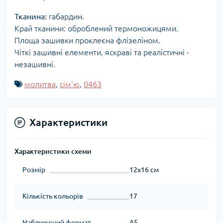
Тканина:
габардин.
Край тканини: оброблений термоножицями.
Площа зашивки проклеєна флізеліном.
Чіткі зашивні елементи, яскраві та реалістичні -
незашивні.
молитва
,
сім'ю
,
0463
Характеристики
Характеристики схеми
Розмір
12х16 см
Кількість кольорів
17
Наближений формат
А5