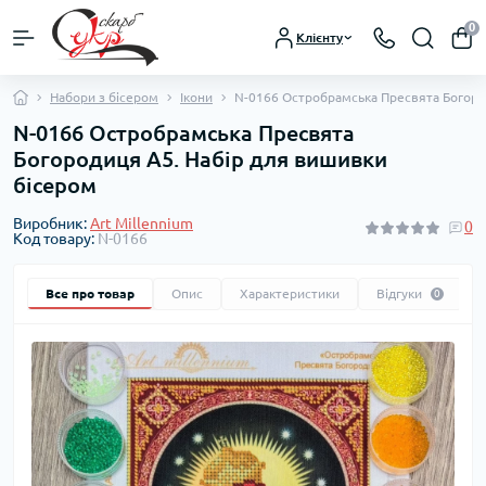
0
Клієнту
Набори з бісером
Ікони
N-0166 Остробрамська Пресвята Богоро
N-0166 Остробрамська Пресвята
Богородиця А5. Набір для вишивки
бісером
Виробник:
Art Millennium
0
Код товару:
N-0166
Все про товар
Опис
Характеристики
Відгуки
0