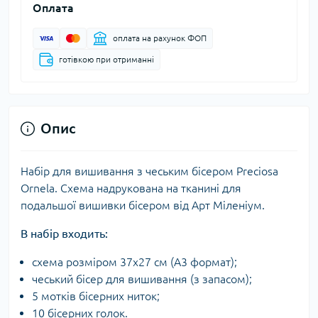
Оплата
оплата на рахунок ФОП
готівкою при отриманні
Опис
Набір для вишивання з чеським бісером Preciosa
Ornela. Схема надрукована на тканині для
подальшої вишивки бісером від Арт Міленіум.
В набір входить:
схема розміром 37х27 см (А3 формат);
чеський бісер для вишивання (з запасом);
5 мотків бісерних ниток;
10 бісерних голок.