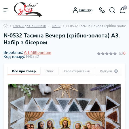
0
Клієнту
Схеми для вишивки
Ікони
N-0532 Таємна Вечеря (срібно-золота)
N-0532 Таємна Вечеря (срібно-золота) А3.
Набір з бісером
Виробник:
Art Millennium
0
Код товару:
N-0532
Все про товар
Опис
Характеристики
Відгуки
0