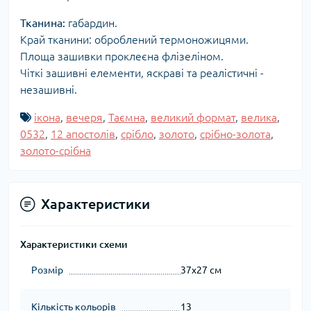
Тканина:
габардин.
Край тканини: оброблений термоножицями.
Площа зашивки проклеєна флізеліном.
Чіткі зашивні елементи, яскраві та реалістичні -
незашивні.
ікона
,
вечеря
,
Таємна
,
великий формат
,
велика
,
0532
,
12 апостолів
,
срібло
,
золото
,
срібно-золота
,
золото-срібна
Характеристики
Характеристики схеми
Розмір
37x27 см
Кількість кольорів
13