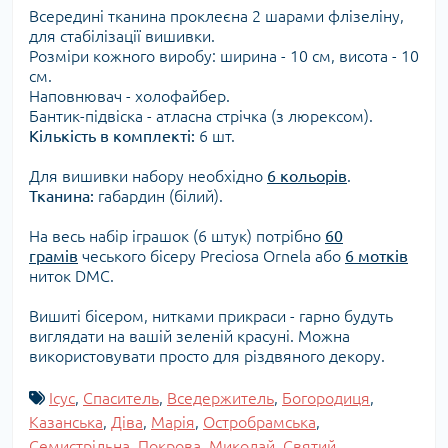
Всередині тканина проклеєна 2 шарами флізеліну,
для стабілізації вишивки.
Розміри кожного виробу: ширина - 10 см, висота - 10
см.
Наповнювач - холофайбер.
Бантик-підвіска - атласна стрічка (з люрексом).
Кількість в комплекті:
6 шт.
Для вишивки набору необхідно
6 кольорів
.
Тканина:
габардин (білий).
На весь набір іграшок (6 штук) потрібно
60
грамів
чеського бісеру Preciosa Ornela або
6 мотків
ниток DMC.
Вишиті бісером, нитками прикраси - гарно будуть
виглядати на вашій зеленій красуні. Можна
використовувати просто для різдвяного декору.
Ісус
,
Спаситель
,
Вседержитель
,
Богородиця
,
Казанська
,
Діва
,
Марія
,
Остробрамська
,
Семистрільна
,
Покрова
,
Миколай
,
Святий
,