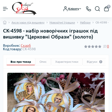
0
Клієнту
Аксесуари під вишивку
Новорічні іграшки
Набори
СК-4598 - н
СК-4598 - набір новорічних іграшок під
вишивку "Церковні Образи" (золото)
Виробник:
Скарб
0
Код товару:
СК-4598
Все про товар
Опис
Характеристики
Відгуки
0