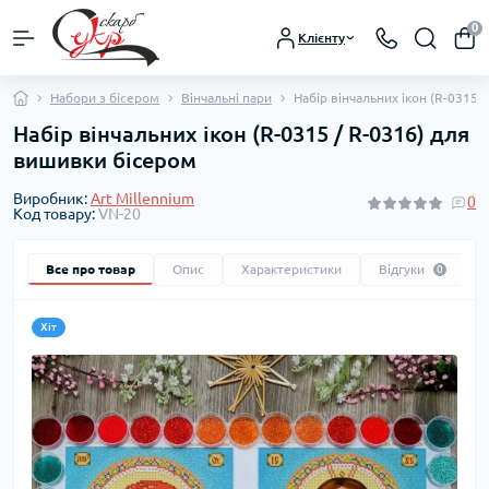
0
Клієнту
Набори з бісером
Вінчальні пари
Набір вінчальних ікон (R-0315 
Набір вінчальних ікон (R-0315 / R-0316) для
вишивки бісером
Виробник:
Art Millennium
0
Код товару:
VN-20
Все про товар
Опис
Характеристики
Відгуки
0
Хіт