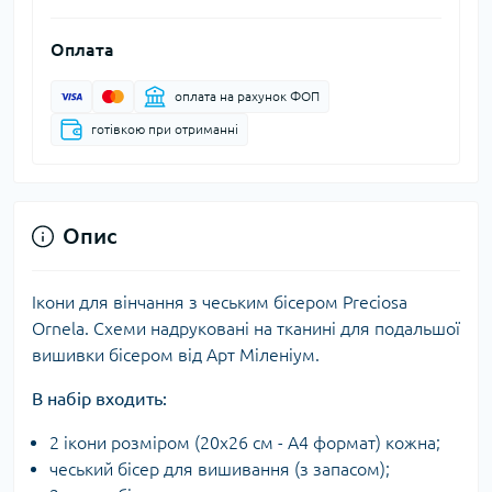
Оплата
оплата на рахунок ФОП
готівкою при отриманні
Опис
Ікони для вінчання з чеським бісером Preciosa
Ornela. Схеми надруковані на тканині для подальшої
вишивки бісером від Арт Міленіум.
В набір входить:
2 ікони розміром (20х26 см - А4 формат) кожна;
чеський бісер для вишивання (з запасом);