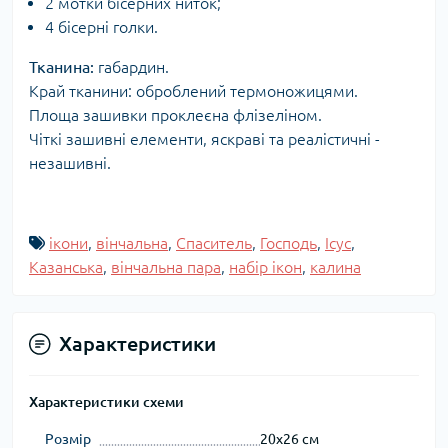
2 мотки бісерних ниток;
4 бісерні голки.
Тканина:
габардин.
Край тканини: оброблений термоножицями.
Площа зашивки проклеєна флізеліном.
Чіткі зашивні елементи, яскраві та реалістичні -
незашивні.
ікони
,
вінчальна
,
Спаситель
,
Господь
,
Ісус
,
Казанська
,
вінчальна пара
,
набір ікон
,
калина
Характеристики
Характеристики схеми
Розмір
20x26 см