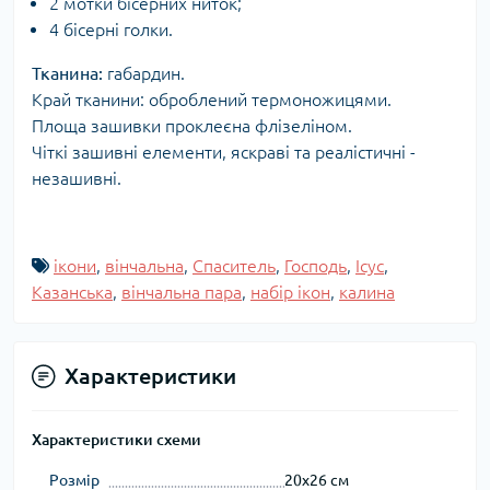
2 мотки бісерних ниток;
4 бісерні голки.
Тканина:
габардин.
Край тканини: оброблений термоножицями.
Площа зашивки проклеєна флізеліном.
Чіткі зашивні елементи, яскраві та реалістичні -
незашивні.
ікони
,
вінчальна
,
Спаситель
,
Господь
,
Ісус
,
Казанська
,
вінчальна пара
,
набір ікон
,
калина
Характеристики
Характеристики схеми
Розмір
20x26 см