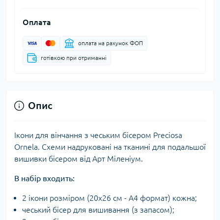
Оплата
оплата на рахунок ФОП
готівкою при отриманні
Опис
Ікони для вінчання з чеським бісером Preciosa
Ornela. Схеми надруковані на тканині для подальшої
вишивки бісером від Арт Міленіум.
В набір входить:
2 ікони розміром (20х26 см - А4 формат) кожна;
чеський бісер для вишивання (з запасом);