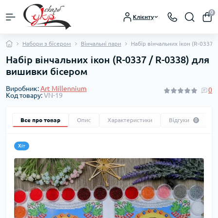
0
Клієнту
Набори з бісером
Вінчальні пари
Набір вінчальних ікон (R-0337 
Набір вінчальних ікон (R-0337 / R-0338) для
вишивки бісером
Виробник:
Art Millennium
0
Код товару:
VN-19
Все про товар
Опис
Характеристики
Відгуки
0
Хіт