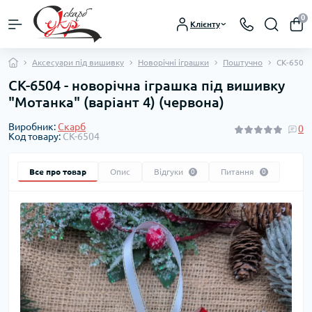
0
Клієнту
Аксесуари під вишивку
Новорічні іграшки
Поштучно
СК-6504 
СК-6504 - новорічна іграшка під вишивку
"Мотанка" (варіант 4) (червона)
Виробник:
Скарб
0
Код товару:
СК-6504
Все про товар
Опис
Відгуки
Питання
0
0