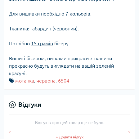
Для вишивки необхідно
7 кольорів
.
Тканина:
габардин (червоний).
Потрібно
15 грамів
бісеру.
Вишиті бісером, нитками прикраси з тканини
прекрасно будуть виглядати на вашій зеленій
красуні.
мотанка
,
червона
,
6504
Відгуки
Відгуків про цей товар ще не було.
+ Додати відгук