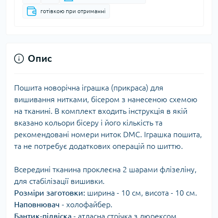
готівкою при отриманні
Опис
Пошита новорічна іграшка (прикраса) для
вишивання нитками, бісером з нанесеною схемою
на тканині. В комплект входить інструкція в якій
вказано кольори бісеру і його кількість та
рекомендовані номери ниток DMC. Іграшка пошита,
та не потребує додаткових операцій по шиттю.
Всередині тканина проклеєна 2 шарами флізеліну,
для стабілізації вишивки.
Розміри заготовки:
ширина - 10 см, висота - 10 см.
Наповнювач
- холофайбер.
Бантик-підвіска
- атласна стрічка з люрексом.