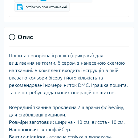
готівкою при отриманні
Опис
Пошита новорічна іграшка (прикраса) для
вишивання нитками, бісером з нанесеною схемою
на тканині. В комплект входить інструкція в якій
вказано кольори бісеру і його кількість та
рекомендовані номери ниток DMC. Іграшка пошита,
та не потребує додаткових операцій по шиттю.
Всередині тканина проклеєна 2 шарами флізеліну,
для стабілізації вишивки.
Розміри заготовки:
ширина - 10 см, висота - 10 см.
Наповнювач
- холофайбер.
Бантик-підвіска
- атласна стрічка з люрексом.