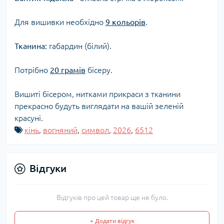
Для вишивки необхідно
9 кольорів
.
Тканина:
габардин (білий).
Потрібно
20 грамів
бісеру.
Вишиті бісером, нитками прикраси з тканини
прекрасно будуть виглядати на вашій зеленій
красуні.
кінь
,
вогняний
,
символ
,
2026
,
6512
Відгуки
Відгуків про цей товар ще не було.
+ Додати відгук