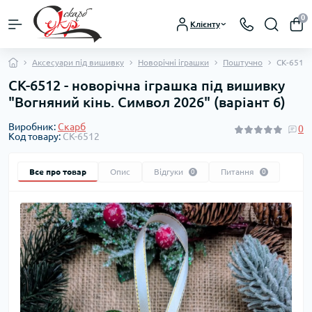
0
Клієнту
Аксесуари під вишивку
Новорічні іграшки
Поштучно
СК-6512 
СК-6512 - новорічна іграшка під вишивку
"Вогняний кінь. Символ 2026" (варіант 6)
Виробник:
Скарб
0
Код товару:
СК-6512
Все про товар
Опис
Відгуки
Питання
0
0