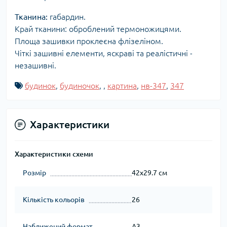
Тканина:
габардин.
Край тканини: оброблений термоножицями.
Площа зашивки проклеєна флізеліном.
Чіткі зашивні елементи, яскраві та реалістичні -
незашивні.
будинок
,
будиночок
,
,
картина
,
нв-347
,
347
Характеристики
Характеристики схеми
Розмір
42x29.7 см
Кількість кольорів
26
Наближений формат
А3