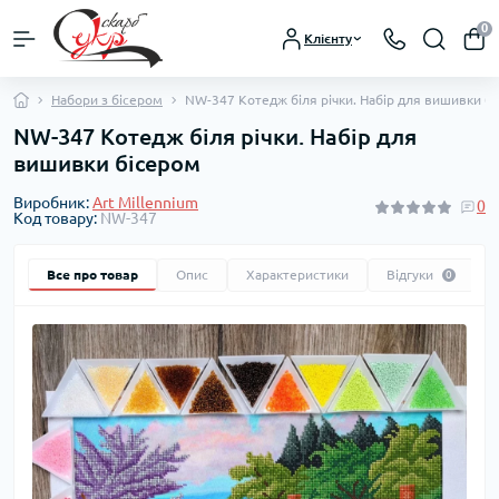
0
Клієнту
Набори з бісером
NW-347 Котедж біля річки. Набір для вишивки б
NW-347 Котедж біля річки. Набір для
вишивки бісером
Виробник:
Art Millennium
0
Код товару:
NW-347
Все про товар
Опис
Характеристики
Відгуки
0