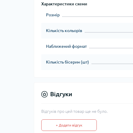
Характеристики схеми
Розмір
Кількість кольорів
Наближений формат
Кількість бісерин (шт)
Відгуки
Відгуків про цей товар ще не було.
+ Додати відгук