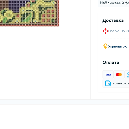
Наближений фо
Доставка
Новою Пошто
Укрпоштою у
Оплата
готівкою 