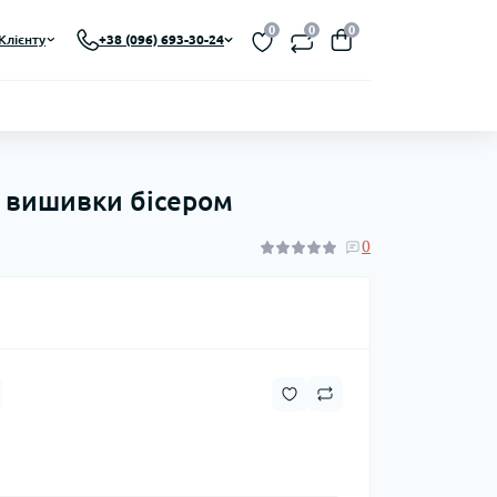
0
0
0
Клієнту
+38 (096) 693-30-24
я вишивки бісером
0