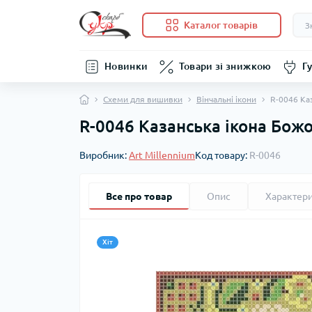
Каталог товарів
Новинки
Товари зі знижкою
Гу
Схеми для вишивки
Вінчальні ікони
R-0046 Ка
R-0046 Казанська ікона Бож
Виробник:
Art Millennium
Код товару:
R-0046
Все про товар
Опис
Характер
Хіт