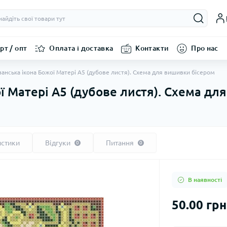
рт / опт
Оплата і доставка
Контакти
Про нас
занська ікона Божої Матері А5 (дубове листя). Схема для вишивки бісером
ої Матері А5 (дубове листя). Схема дл
истики
Відгуки
Питання
0
0
В наявності
50.00 грн