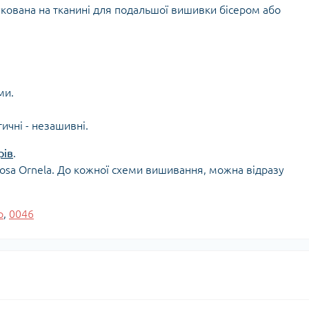
рукована на тканині для подальшої вишивки бісером або
ми.
тичні - незашивні.
рів
.
iosa Ornela. До кожної схеми вишивання, можна відразу
р
,
0046