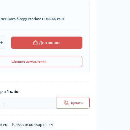
чеського бісеру Preciosa (+300.00 грн)
До кошика
Швидке замовлення
 в 1 клік:
Купити
Кількість кольорів:
.6 см
14