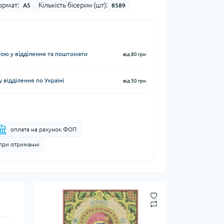
рмат:
Кількість бісерин (шт):
А5
8589
ю у відділення та поштомати
від 80 грн
 відділення по Україні
від 50 грн
оплата на рахунок ФОП
при отриманні