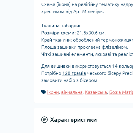
Схема (ікона) на релігійну тематику над
хрестиком від Арт Міленіум.
Тканина:
габардин.
Розміри схеми:
21.6x30.6 см.
Край тканини: оброблений термоножиця
Площа зашивки проклеєна флізеліном.
Чіткі зашивні елементи, яскраві та реаліс
Для вишивки використовується
14 кольо
Потрібно
120 грамів
чеського бісеру Prec
замовити набір з бісером.
ікони
,
вінчальна
,
Казанська
,
Божа Маті
Характеристики