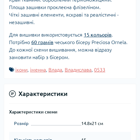
Площа зашивки проклеєна флізеліном.
Чіткі зашивні елементи, яскраві та реалістичні -
незашивні.
Для вишивки використовується
15 кольорів
.
Потрібно
60 грамів
чеського бісеру Preciosa Ornela.
До кожної схеми вишивання, можна відразу
замовити набір з бісером.
ікони
,
іменна
,
Влада
,
Владислава
,
0533
Характеристики
Характеристики схеми
Розмір
14.8x21 см