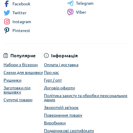
Telegram
Facebook
Viber
Twitter
Instagram
Pinterest
Популярне
Інформація
Набори з бісером
Оплата і доставка
Схеми для вишивки
Про нас
Рушники
Гурт / опт
Заготовки під
Договір оферти
вишивку
Політика захисту та обробки персональних
Супутні товари
даних
Зворотній зв'язок
Повернення товару
Виробники
Подарункові сертифікати