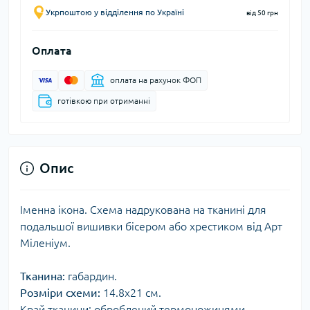
Укрпоштою у відділення по Україні
від 50 грн
Оплата
оплата на рахунок ФОП
готівкою при отриманні
Опис
Іменна ікона. Схема надрукована на тканині для
подальшої вишивки бісером або хрестиком від Арт
Міленіум.
Тканина:
габардин.
Розміри схеми:
14.8x21 см.
Край тканини: оброблений термоножицями.