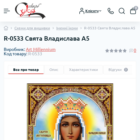
0
Клієнту
Схеми для вишивки
Іменні ікони
R-0533 Свята Владислава А5
R-0533 Свята Владислава А5
Виробник:
Art Millennium
0
Код товару:
R-0533
Все про товар
Опис
Характеристики
Відгуки
0