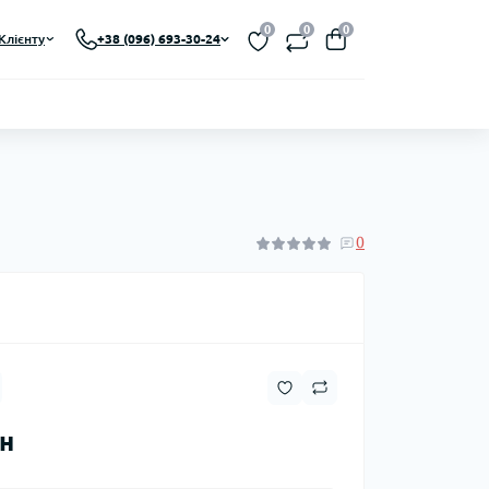
0
0
0
Клієнту
+38 (096) 693-30-24
0
рн