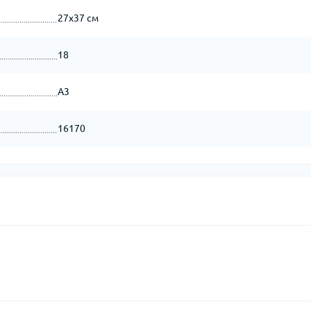
27x37 см
18
А3
16170