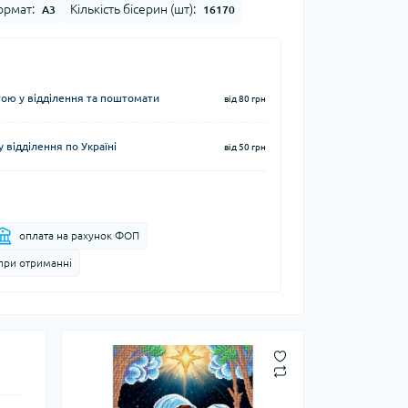
рмат:
Кількість бісерин (шт):
А3
16170
ю у відділення та поштомати
від 80 грн
 відділення по Україні
від 50 грн
оплата на рахунок ФОП
при отриманні