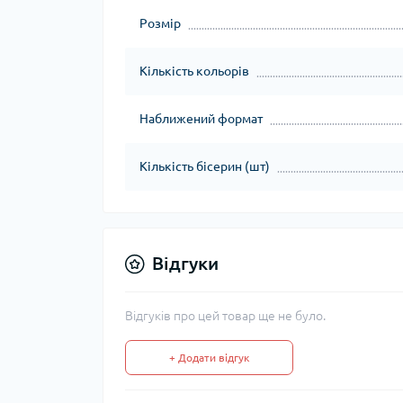
Розмір
Кількість кольорів
Наближений формат
Кількість бісерин (шт)
Відгуки
Відгуків про цей товар ще не було.
+ Додати відгук