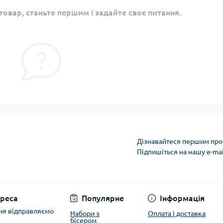
овар, станьте першим і задайте своє питання.
Дізнавайтеся першим про 
Підпишіться на нашу e-ma
Політика захисту та
реса
Популярне
Інформація
ня відправляємо
Набори з
Оплата і доставка
бісером