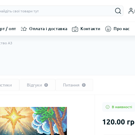
рт / опт
Оплата і доставка
Контакти
Про нас
ство А3
истики
Відгуки
Питання
0
0
В наявності
120.00 г