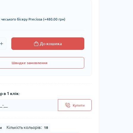
чеського бісеру Preciosa (+480.00 грн)
До кошика
Швидке замовлення
 в 1 клік:
Купити
Кількість кольорів:
м
18