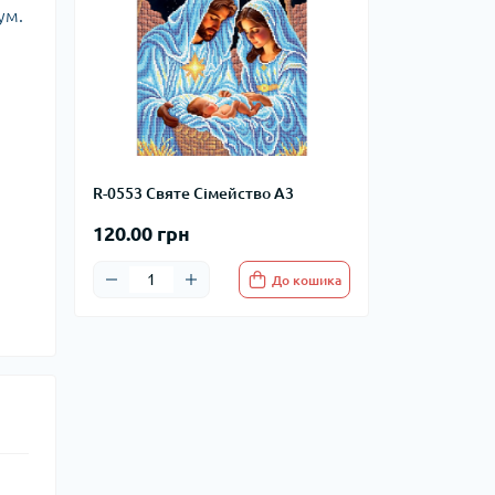
ум.
R-0553 Святе Сімейство А3
120.00 грн
До кошика