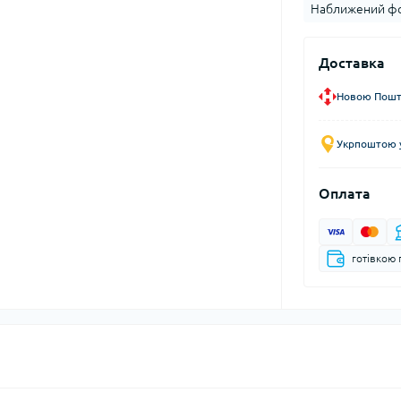
Наближений фо
Доставка
Новою Пошто
Укрпоштою у
Оплата
готівкою 