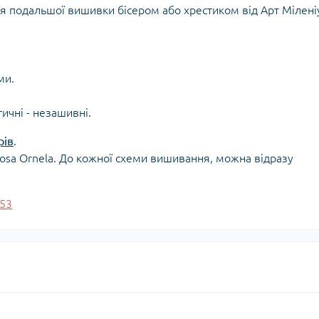
ля подальшої вишивки бісером або хрестиком від Арт Мілені
ми.
тичні - незашивні.
рів
.
iosa Ornela. До кожної схеми вишивання, можна відразу
53