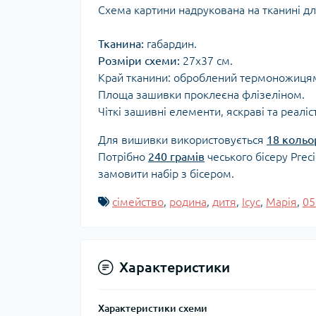
Схема картини надрукована на тканині д
Тканина:
габардин.
Розміри схеми:
27x37 см.
Край тканини: оброблений термоножиця
Площа зашивки проклеєна флізеліном.
Чіткі зашивні елементи, яскраві та реаліс
Для вишивки використовується
18 кольо
Потрібно
240 грамів
чеського бісеру Prec
замовити набір з бісером.
сімейство
,
родина
,
дитя
,
Ісус
,
Марія
,
05
Характеристики
Характеристики схеми