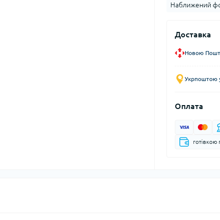
Наближений фо
Доставка
Новою Пошто
Укрпоштою у
Оплата
готівкою 