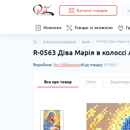
Каталог товарів
Новинки
Товари зі знижкою
Гу
Схеми для вишивки
Ікони
R-0563 Діва Марія в
R-0563 Діва Марія в колоссі
Виробник:
Art Millennium
Код товару:
R-0563
Все про товар
Опис
Характер