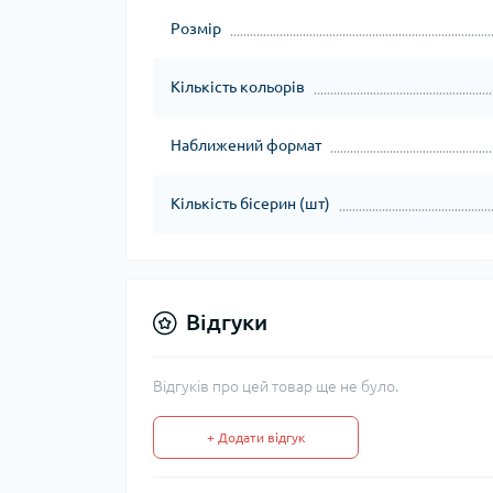
Розмір
Кількість кольорів
Наближений формат
Кількість бісерин (шт)
Відгуки
Відгуків про цей товар ще не було.
+ Додати відгук