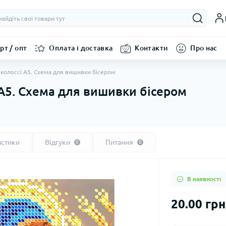
рт / опт
Оплата і доставка
Контакти
Про нас
 колоссі А5. Схема для вишивки бісером
 А5. Схема для вишивки бісером
истики
Відгуки
Питання
0
0
В наявності
20.00 грн