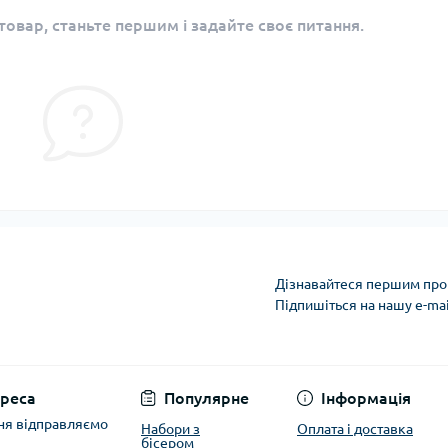
овар, станьте першим і задайте своє питання.
Дізнавайтеся першим про 
Підпишіться на нашу e-ma
Політика захисту та
реса
Популярне
Інформація
ня відправляємо
Набори з
Оплата і доставка
бісером