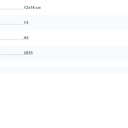
12x16 см
13
А5
2835