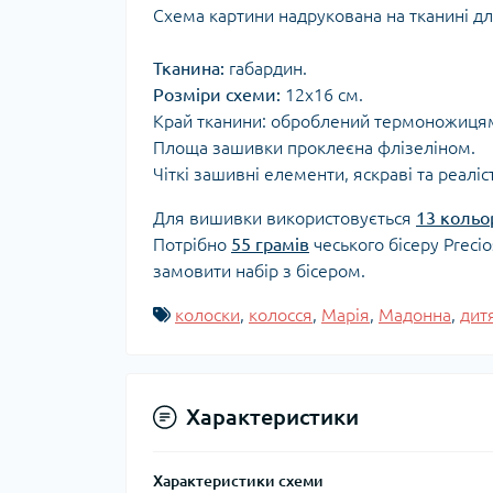
Схема картини надрукована на тканині д
Тканина:
габардин.
Розміри схеми:
12x16 см.
Край тканини: оброблений термоножиця
Площа зашивки проклеєна флізеліном.
Чіткі зашивні елементи, яскраві та реаліс
Для вишивки використовується
13 кольо
Потрібно
55 грамів
чеського бісеру Preci
замовити набір з бісером.
колоски
,
колосся
,
Марія
,
Мадонна
,
дит
Характеристики
Характеристики схеми