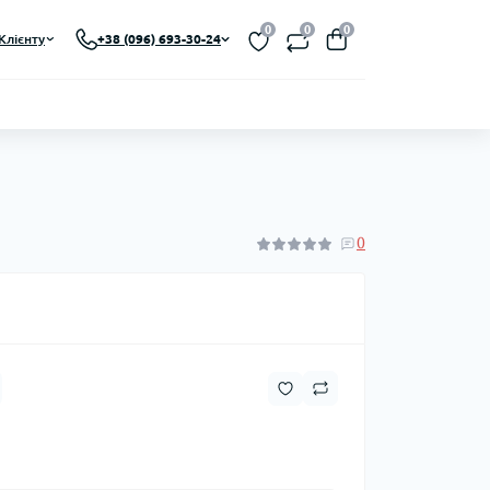
0
0
0
Клієнту
+38 (096) 693-30-24
0