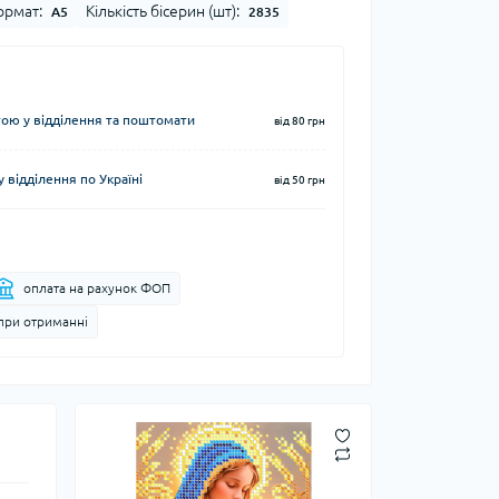
рмат:
Кількість бісерин (шт):
А5
2835
ю у відділення та поштомати
від 80 грн
 відділення по Україні
від 50 грн
оплата на рахунок ФОП
при отриманні