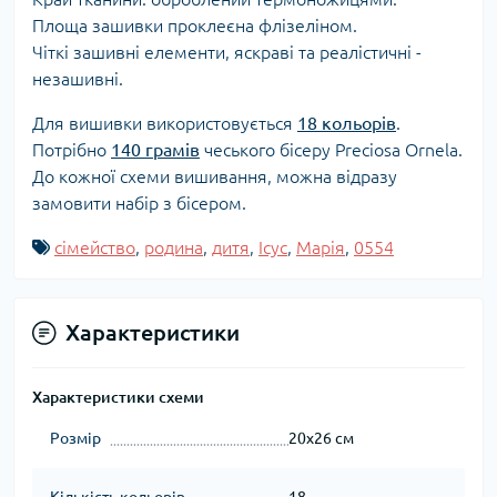
Площа зашивки проклеєна флізеліном.
Чіткі зашивні елементи, яскраві та реалістичні -
незашивні.
Для вишивки використовується
18 кольорів
.
Потрібно
140 грамів
чеського бісеру Preciosa Ornela.
До кожної схеми вишивання, можна відразу
замовити набір з бісером.
сімейство
,
родина
,
дитя
,
Ісус
,
Марія
,
0554
Характеристики
Характеристики схеми
Розмір
20x26 см