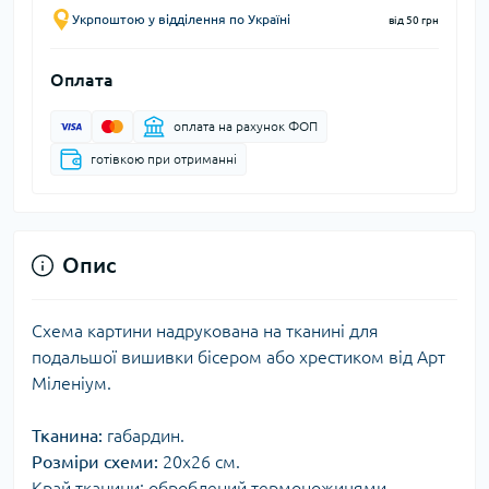
Укрпоштою у відділення по Україні
від 50 грн
Оплата
оплата на рахунок ФОП
готівкою при отриманні
Опис
Схема картини надрукована на тканині для
подальшої вишивки бісером або хрестиком від Арт
Міленіум.
Тканина:
габардин.
Розміри схеми:
20x26 см.
Край тканини: оброблений термоножицями.