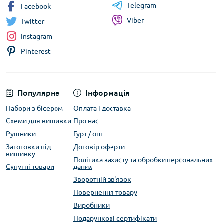
Telegram
Facebook
Viber
Twitter
Instagram
Pinterest
Популярне
Інформація
Набори з бісером
Оплата і доставка
Схеми для вишивки
Про нас
Рушники
Гурт / опт
Заготовки під
Договір оферти
вишивку
Політика захисту та обробки персональних
Супутні товари
даних
Зворотній зв'язок
Повернення товару
Виробники
Подарункові сертифікати