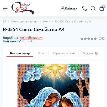
0
Клієнту
Схеми для вишивки
Ікони
R-0554 Святе Сімейство А4
R-0554 Святе Сімейство А4
Виробник:
Art Millennium
0
Код товару:
R-0554
Все про товар
Опис
Характеристики
Відгуки
0