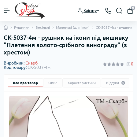
0
Клієнту
Рушники
Весільні
Маленькі (для ікон)
СК-5037-4м - рушник на
СК-5037-4м - рушник на ікони під вишивку
"Плетення золото-срібного винограду" (з
хрестом)
Виробник:
Скарб
0
Код товару:
СК-5037-4м
Все про товар
Опис
Характеристики
Відгуки
0