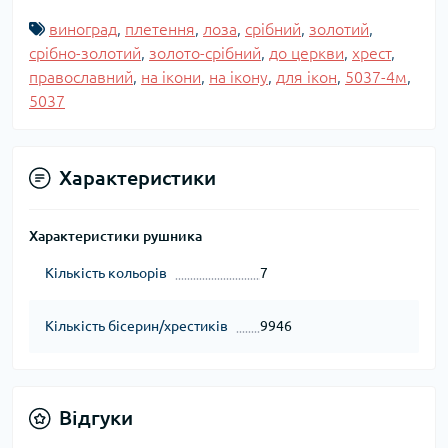
виноград
,
плетення
,
лоза
,
срібний
,
золотий
,
срібно-золотий
,
золото-срібний
,
до церкви
,
хрест
,
православний
,
на ікони
,
на ікону
,
для ікон
,
5037-4м
,
5037
Характеристики
Характеристики рушника
Кількість кольорів
7
Кількість бісерин/хрестиків
9946
Відгуки