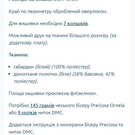
Край по периметру оброблений оверлоком.
Для вишивки необхідно
7 кольорів
.
Можливий друк на тканині більшого розміру
(за
додаткову плату)
.
Тканина:
габардин
(білий) (100% поліестер)
;
домоткане полотно
(біле) (58% бавовна, 42%
поліестер)
.
Площа зашивки проклеєна флізеліном.
Потрібно
145 грамів
чеського бісеру Preciosa Ornela
або
9 мотків
ниток DMC.
Додається інструкція з номерами бісеру Preciosa та
ниток DMC.