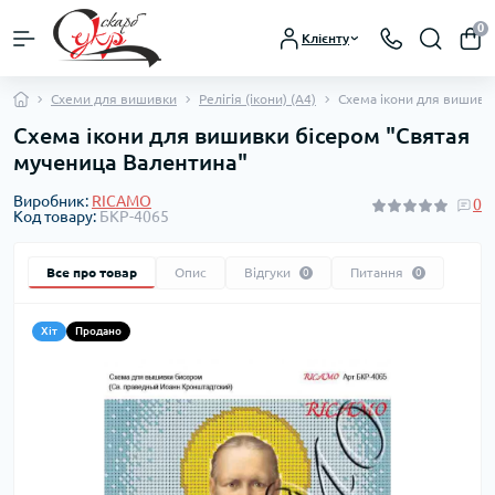
0
Клієнту
Схеми для вишивки
Релігія (ікони) (А4)
Схема ікони для вишивк
Схема ікони для вишивки бісером "Святая
мученица Валентина"
Виробник:
RICAMO
0
Код товару:
БКР-4065
Все про товар
Опис
Відгуки
Питання
0
0
Хіт
Продано