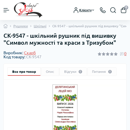
0
Клієнту
Рушники
Шкільні
СК-9547 - шкільний рушник під вишивку "Симв
СК-9547 - шкільний рушник під вишивку
"Символ мужності та краси з Тризубом"
Виробник:
Скарб
0
Код товару:
СК-9547
Все про товар
Опис
Відгуки
Питання
0
0