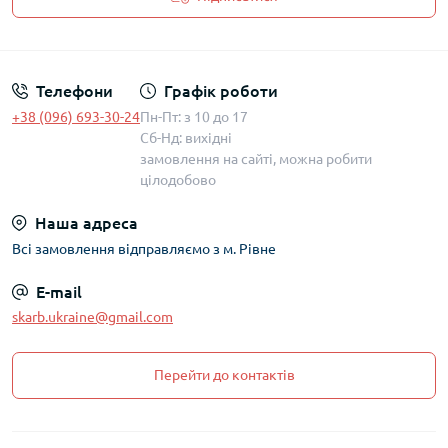
Політика захисту та обробки персональних даних
Телефони
Графік роботи
+38 (096) 693-30-24
Пн-Пт: з 10 до 17
Сб-Нд: вихідні
замовлення на сайті, можна робити
цілодобово
Наша адреса
Всі замовлення відправляємо з м. Рівне
E-mail
skarb.ukraine@gmail.com
Перейти до контактів