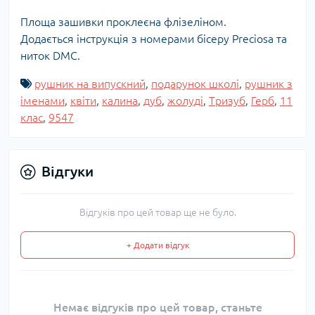
Площа зашивки проклеєна флізеліном.
Додається інструкція з номерами бісеру Preciosa та
ниток DMC.
рушник на випускний
,
подарунок школі
,
рушник з
іменами
,
квіти
,
калина
,
дуб
,
жолуді
,
Тризуб
,
Герб
,
11
клас
,
9547
Відгуки
Відгуків про цей товар ще не було.
+ Додати відгук
Немає відгуків про цей товар, станьте