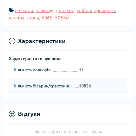
на ікони
,
на ікону
,
для ікон
,
срібло
,
орнамент
,
калина
,
грона
,
5065
,
5065м
Характеристики
Характеристики рушника
Кількість кольорів
11
Кількість бісерин/хрестиків
10826
Відгуки
Відгуків про цей товар ще не було.