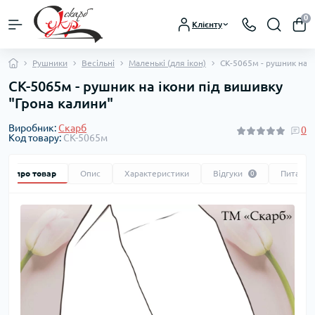
0
Клієнту
Рушники
Весільні
Маленькі (для ікон)
СК-5065м - рушник на і
СК-5065м - рушник на ікони під вишивку
"Грона калини"
Виробник:
Скарб
0
Код товару:
СК-5065м
Все про товар
Опис
Характеристики
Відгуки
Питання
0