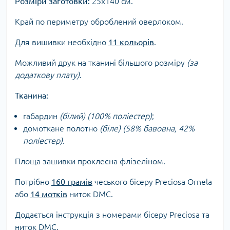
Розміри заготовки:
25х140 см.
Край по периметру оброблений оверлоком.
Для вишивки необхідно
11 кольорів
.
Можливий друк на тканині більшого розміру
(за
додаткову плату)
.
Тканина:
габардин
(білий) (100% поліестер)
;
домоткане полотно
(біле) (58% бавовна, 42%
поліестер)
.
Площа зашивки проклеєна флізеліном.
Потрібно
160 грамів
чеського бісеру Preciosa Ornela
або
14 мотків
ниток DMC.
Додається інструкція з номерами бісеру Preciosa та
ниток DMC.