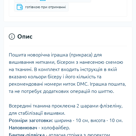
готівкою при отриманні
Опис
Пошита новорічна іграшка (прикраса) для
вишивання нитками, бісером з нанесеною схемою
на тканині. В комплект входить інструкція в якій
вказано кольори бісеру і його кількість та
рекомендовані номери ниток DMC. Іграшка пошита,
та не потребує додаткових операцій по шиттю.
Всередині тканина проклеєна 2 шарами флізеліну,
для стабілізації вишивки.
Розміри заготовки:
ширина - 10 см, висота - 10 см.
Наповнювач
- холофайбер.
Бантик-підвіска
- атласна стрічка з люрексом.