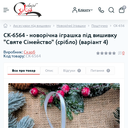
0
Клієнту
Аксесуари під вишивку
Новорічні іграшки
Поштучно
СК-6564 
СК-6564 - новорічна іграшка під вишивку
"Святе Сімейство" (срібло) (варіант 4)
Виробник:
Скарб
0
Код товару:
СК-6564
Все про товар
Опис
Відгуки
Питання
0
0