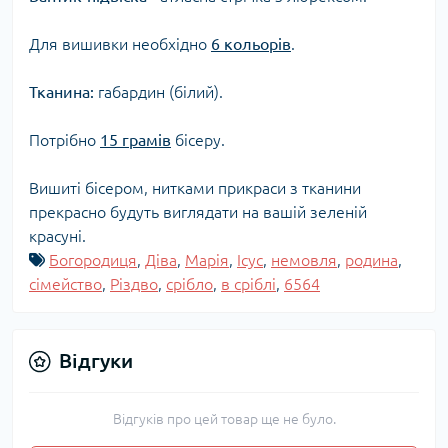
Для вишивки необхідно
6 кольорів
.
Тканина:
габардин (білий).
Потрібно
15 грамів
бісеру.
Вишиті бісером, нитками прикраси з тканини
прекрасно будуть виглядати на вашій зеленій
красуні.
Богородиця
,
Діва
,
Марія
,
Ісус
,
немовля
,
родина
,
сімейство
,
Різдво
,
срібло
,
в сріблі
,
6564
Відгуки
Відгуків про цей товар ще не було.