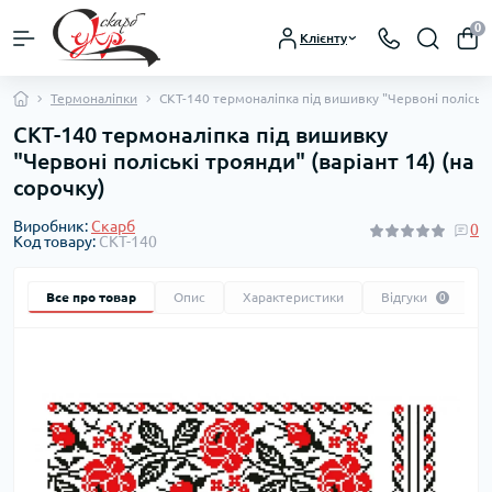
0
Клієнту
Термоналіпки
СКТ-140 термоналіпка під вишивку "Червоні поліські 
СКТ-140 термоналіпка під вишивку
"Червоні поліські троянди" (варіант 14) (на
сорочку)
Виробник:
Скарб
0
Код товару:
СКТ-140
Все про товар
Опис
Характеристики
Відгуки
0