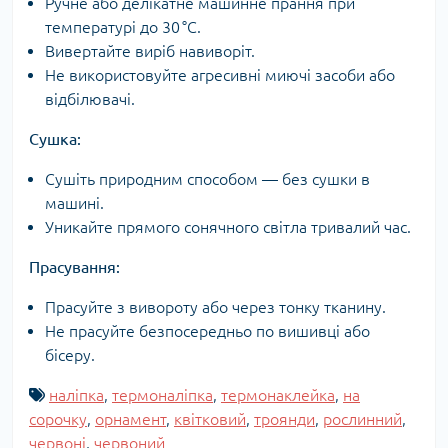
Ручне або делікатне машинне прання при
температурі до 30 °C.
Вивертайте виріб навиворіт.
Не використовуйте агресивні миючі засоби або
відбілювачі.
Сушка:
Сушіть природним способом — без сушки в
машині.
Уникайте прямого сонячного світла тривалий час.
Прасування:
Прасуйте з вивороту або через тонку тканину.
Не прасуйте безпосередньо по вишивці або
бісеру.
наліпка
,
термоналіпка
,
термонаклейка
,
на
сорочку
,
орнамент
,
квітковий
,
троянди
,
рослинний
,
червоні
,
червоний