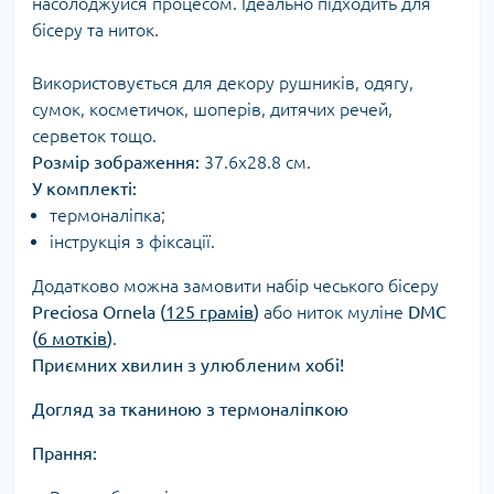
насолоджуйся процесом. Ідеально підходить для
бісеру та ниток.
Використовується для декору рушників, одягу,
сумок, косметичок, шоперів, дитячих речей,
серветок тощо.
Розмір зображення:
37.6х28.8 см.
У комплекті:
термоналіпка;
інструкція з фіксації.
Додатково можна замовити набір чеського бісеру
Preciosa Ornela (
125 грамів
)
або ниток муліне
DMC
(
6 мотків
)
.
Приємних хвилин з улюбленим хобі!
Догляд за тканиною з термоналіпкою
Прання: