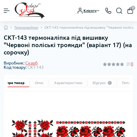
0
Клієнту
Термоналіпки
СКТ-143 термоналіпка під вишивку "Червоні поліські 
СКТ-143 термоналіпка під вишивку
"Червоні поліські троянди" (варіант 17) (на
сорочку)
Виробник:
Скарб
0
Код товару:
СКТ-143
Все про товар
Опис
Характеристики
Відгуки
Питання
0