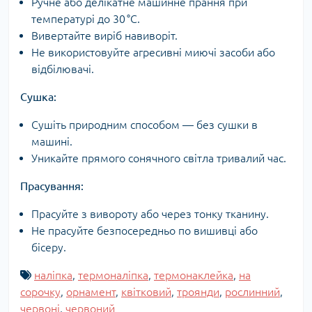
Ручне або делікатне машинне прання при
температурі до 30 °C.
Вивертайте виріб навиворіт.
Не використовуйте агресивні миючі засоби або
відбілювачі.
Сушка:
Сушіть природним способом — без сушки в
машині.
Уникайте прямого сонячного світла тривалий час.
Прасування:
Прасуйте з вивороту або через тонку тканину.
Не прасуйте безпосередньо по вишивці або
бісеру.
наліпка
,
термоналіпка
,
термонаклейка
,
на
сорочку
,
орнамент
,
квітковий
,
троянди
,
рослинний
,
червоні
,
червоний