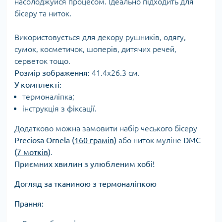
насолоджуйся процесом. Ідеально підходить для
бісеру та ниток.
Використовується для декору рушників, одягу,
сумок, косметичок, шоперів, дитячих речей,
серветок тощо.
Розмір зображення:
41.4х26.3 см.
У комплекті:
термоналіпка;
інструкція з фіксації.
Додатково можна замовити набір чеського бісеру
Preciosa Ornela (
160 грамів
)
або ниток муліне
DMC
(
7 мотків
)
.
Приємних хвилин з улюбленим хобі!
Догляд за тканиною з термоналіпкою
Прання: