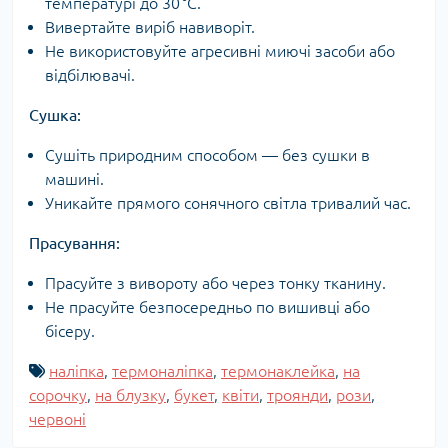
температурі до 30 °C.
Вивертайте виріб навиворіт.
Не використовуйте агресивні миючі засоби або
відбілювачі.
Сушка:
Сушіть природним способом — без сушки в
машині.
Уникайте прямого сонячного світла тривалий час.
Прасування:
Прасуйте з вивороту або через тонку тканину.
Не прасуйте безпосередньо по вишивці або
бісеру.
наліпка
,
термоналіпка
,
термонаклейка
,
на
сорочку
,
на блузку
,
букет
,
квіти
,
троянди
,
рози
,
червоні