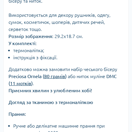
бісеру та ниток.
Використовується для декору рушників, одягу,
сумок, косметичок, шоперів, дитячих речей,
серветок тощо.
Розмір зображення:
29.2х18.7 см.
У комплекті:
термоналіпка;
інструкція з фіксації.
Додатково можна замовити набір чеського бісеру
Preciosa Ornela (
80 грамів
)
або ниток муліне
DMC
(
11 мотків
)
.
Приємних хвилин з улюбленим хобі!
Догляд за тканиною з термоналіпкою
Прання:
Ручне або делікатне машинне прання при