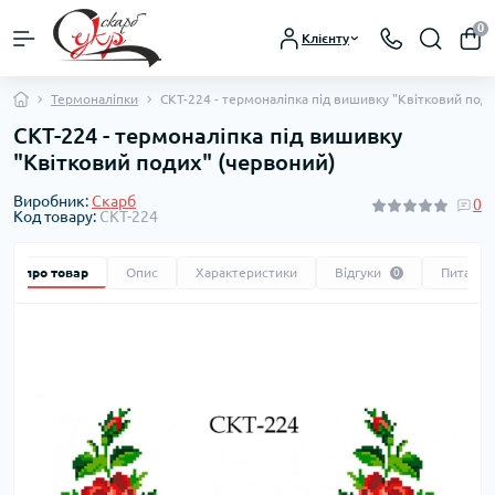
0
Клієнту
Термоналіпки
СКТ-224 - термоналіпка під вишивку "Квітковий поди
СКТ-224 - термоналіпка під вишивку
"Квітковий подих" (червоний)
Виробник:
Скарб
0
Код товару:
СКТ-224
Все про товар
Опис
Характеристики
Відгуки
Питання
0