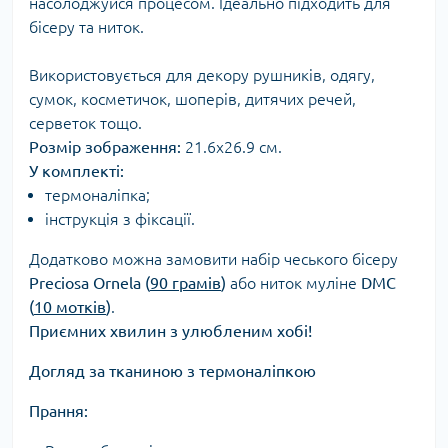
насолоджуйся процесом. Ідеально підходить для
бісеру та ниток.
Використовується для декору рушників, одягу,
сумок, косметичок, шоперів, дитячих речей,
серветок тощо.
Розмір зображення:
21.6х26.9 см.
У комплекті:
термоналіпка;
інструкція з фіксації.
Додатково можна замовити набір чеського бісеру
Preciosa Ornela (
90 грамів
)
або ниток муліне
DMC
(
10 мотків
)
.
Приємних хвилин з улюбленим хобі!
Догляд за тканиною з термоналіпкою
Прання: