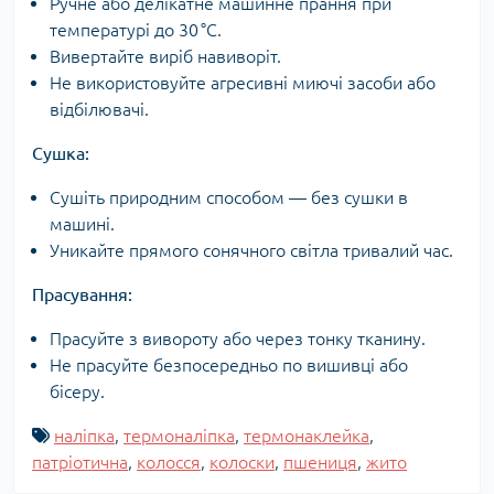
Ручне або делікатне машинне прання при
температурі до 30 °C.
Вивертайте виріб навиворіт.
Не використовуйте агресивні миючі засоби або
відбілювачі.
Сушка:
Сушіть природним способом — без сушки в
машині.
Уникайте прямого сонячного світла тривалий час.
Прасування:
Прасуйте з вивороту або через тонку тканину.
Не прасуйте безпосередньо по вишивці або
бісеру.
наліпка
,
термоналіпка
,
термонаклейка
,
патріотична
,
колосся
,
колоски
,
пшениця
,
жито