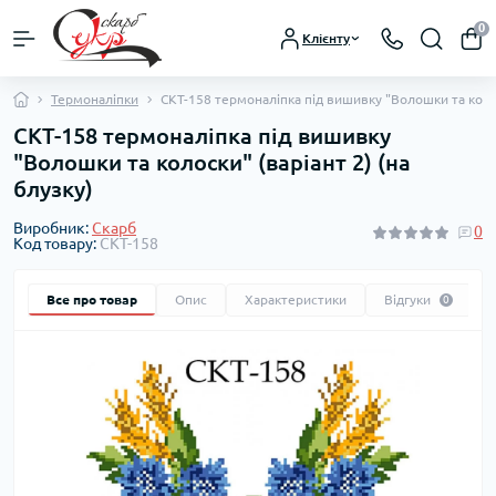
0
Клієнту
Термоналіпки
СКТ-158 термоналіпка під вишивку "Волошки та колоск
СКТ-158 термоналіпка під вишивку
"Волошки та колоски" (варіант 2) (на
блузку)
Виробник:
Скарб
0
Код товару:
СКТ-158
Все про товар
Опис
Характеристики
Відгуки
0