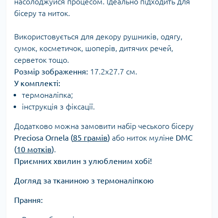
насолоджуйся процесом. Ідеально підходить для
бісеру та ниток.
Використовується для декору рушників, одягу,
сумок, косметичок, шоперів, дитячих речей,
серветок тощо.
Розмір зображення:
17.2х27.7 см.
У комплекті:
термоналіпка;
інструкція з фіксації.
Додатково можна замовити набір чеського бісеру
Preciosa Ornela (
85 грамів
)
або ниток муліне
DMC
(
10 мотків
)
.
Приємних хвилин з улюбленим хобі!
Догляд за тканиною з термоналіпкою
Прання: