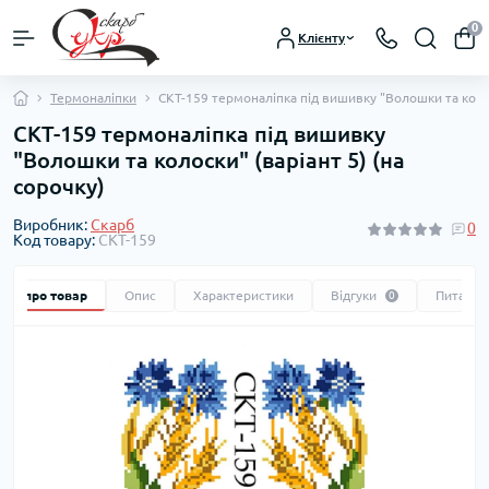
0
Клієнту
Термоналіпки
СКТ-159 термоналіпка під вишивку "Волошки та колос
СКТ-159 термоналіпка під вишивку
"Волошки та колоски" (варіант 5) (на
сорочку)
Виробник:
Скарб
0
Код товару:
СКТ-159
Все про товар
Опис
Характеристики
Відгуки
Питання
0