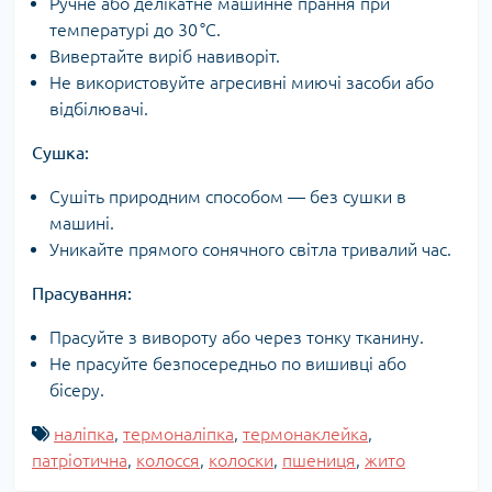
Ручне або делікатне машинне прання при
температурі до 30 °C.
Вивертайте виріб навиворіт.
Не використовуйте агресивні миючі засоби або
відбілювачі.
Сушка:
Сушіть природним способом — без сушки в
машині.
Уникайте прямого сонячного світла тривалий час.
Прасування:
Прасуйте з вивороту або через тонку тканину.
Не прасуйте безпосередньо по вишивці або
бісеру.
наліпка
,
термоналіпка
,
термонаклейка
,
патріотична
,
колосся
,
колоски
,
пшениця
,
жито