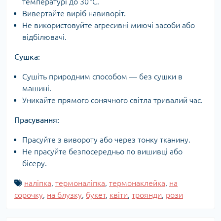
температурі до 30 °C.
Вивертайте виріб навиворіт.
Не використовуйте агресивні миючі засоби або
відбілювачі.
Сушка:
Сушіть природним способом — без сушки в
машині.
Уникайте прямого сонячного світла тривалий час.
Прасування:
Прасуйте з вивороту або через тонку тканину.
Не прасуйте безпосередньо по вишивці або
бісеру.
наліпка
,
термоналіпка
,
термонаклейка
,
на
сорочку
,
на блузку
,
букет
,
квіти
,
троянди
,
рози