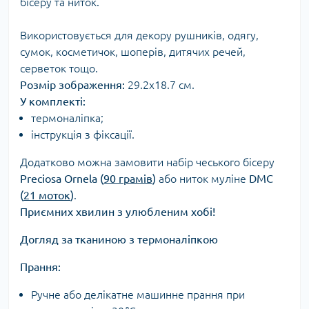
бісеру та ниток.
Використовується для декору рушників, одягу,
сумок, косметичок, шоперів, дитячих речей,
серветок тощо.
Розмір зображення:
29.2х18.7 см.
У комплекті:
термоналіпка;
інструкція з фіксації.
Додатково можна замовити набір чеського бісеру
Preciosa Ornela (
90 грамів
)
або ниток муліне
DMC
(
21 моток
)
.
Приємних хвилин з улюбленим хобі!
Догляд за тканиною з термоналіпкою
Прання:
Ручне або делікатне машинне прання при