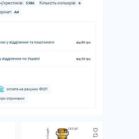
н/хрестиків:
Кількість кольорів:
5386
6
рмат:
А4
ю у відділення та поштомати
від 80 грн
 відділення по Україні
від 50 грн
оплата на рахунок ФОП
при отриманні