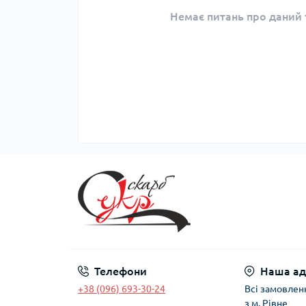
Немає питань про даний т
Телефони
Наша ад
+38 (096) 693-30-24
Всі замовлен
з м. Рівне