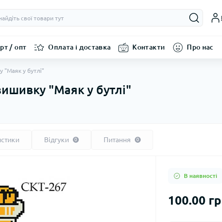
рт / опт
Оплата і доставка
Контакти
Про нас
у "Маяк у бутлі"
вишивку "Маяк у бутлі"
истики
Відгуки
Питання
0
0
В наявності
100.00 г