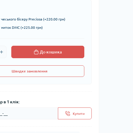
чеського бісеру Preciosa (+220.00 грн)
ниток DMC (+225.00 грн)
До кошика
Швидке замовлення
 в 1 клік:
Купити