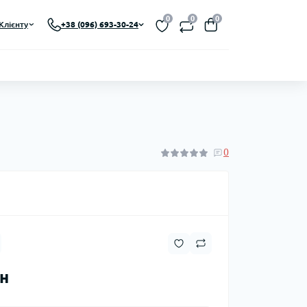
0
0
0
Клієнту
+38 (096) 693-30-24
0
рн