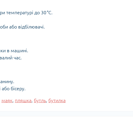
и температурі до 30 °C.
оби або відбілювачі.
ки в машині.
валий час.
канину.
або бісеру.
,
маяк
,
пляшка
,
бутль
,
бутилка