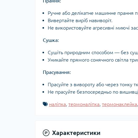
Прання:
Ручне або делікатне машинне прання пр
Вивертайте виріб навиворіт.
Не використовуйте агресивні миючі зас
Сушка:
Сушіть природним способом — без суш
Уникайте прямого сонячного світла три
Прасування:
Прасуйте з вивороту або через тонку т
Не прасуйте безпосередньо по вишивці 
наліпка
,
термоналіпка
,
термонаклейка
Характеристики