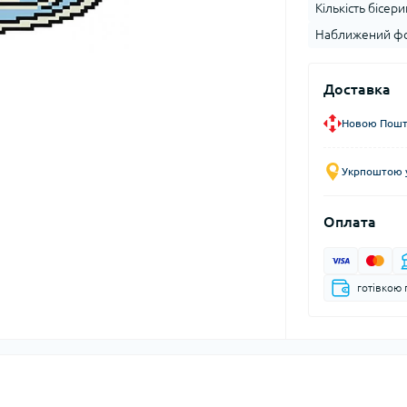
Кількість бісери
Наближений фо
Доставка
Новою Пошто
Укрпоштою у
Оплата
готівкою 