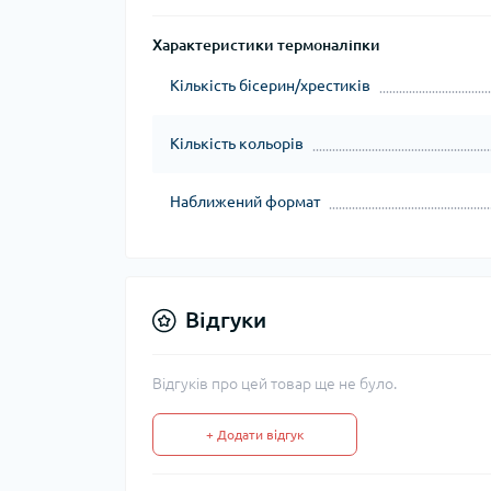
Характеристики термоналіпки
Кількість бісерин/хрестиків
Кількість кольорів
Наближений формат
Відгуки
Відгуків про цей товар ще не було.
+ Додати відгук