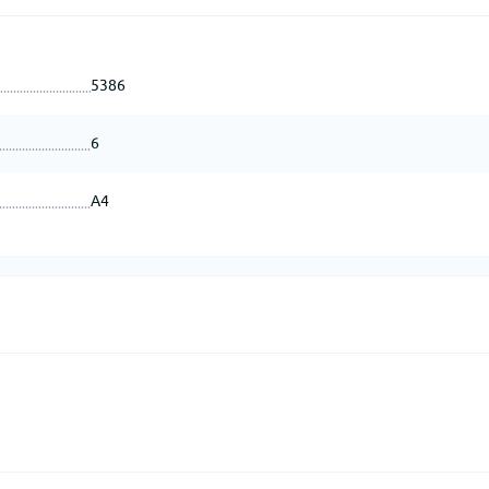
5386
6
А4