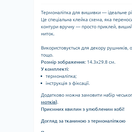
Термоналіпка для вишивки — ідеальне рі
Це спеціальна клейка схема, яка перенос
контури вручну — просто приклей, виший 
ниток.
Використовується для декору рушників, о
тощо.
Розмір зображення:
14.3х29.8 см.
У комплекті:
термоналіпка;
інструкція з фіксації.
Додатково можна замовити набір чеськог
мотків
)
.
Приємних хвилин з улюбленим хобі!
Догляд за тканиною з термоналіпкою