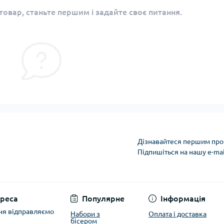
овар, станьте першим і задайте своє питання.
Дізнавайтеся першим про 
Підпишіться на нашу e-ma
Політика захисту та
реса
Популярне
Інформація
ня відправляємо
Набори з
Оплата і доставка
бісером