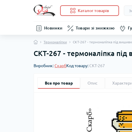
Каталог товарів
Новинки
Товари зі знижкою
Гу
Термоналіпки
СКТ-267 - термоналіпка під вишивк
СКТ-267 - термоналіпка під 
Виробник:
Скарб
Код товару:
СКТ-267
Все про товар
Опис
Характер