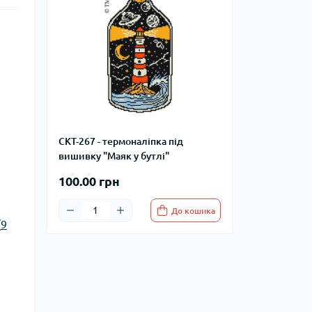
СКТ-267 - термоналіпка під
вишивку "Маяк у бутлі"
100.00 грн
До кошика
(
9