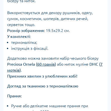
бісеру та ниток.
Використовується для декору рушників, одягу,
сумок, косметичок, шоперів, дитячих речей,
серветок тощо.
Розмір зображення:
19.5х29.2 см.
У комплекті:
термоналіпка;
інструкція з фіксації.
Додатково можна замовити набір чеського бісеру
Preciosa Ornela (
60 грамів
)
або ниток муліне
DMC (
7
мотків
)
.
Приємних хвилин з улюбленим хобі!
Догляд за тканиною з термоналіпкою
Прання:
Ручне або делікатне машинне прання при