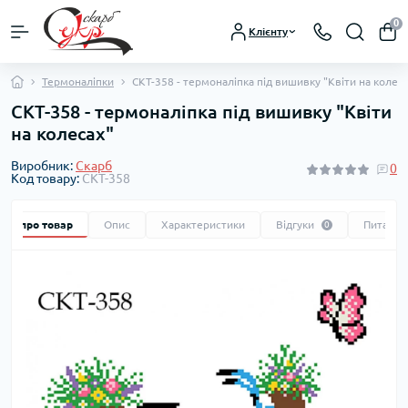
0
Клієнту
Термоналіпки
СКТ-358 - термоналіпка під вишивку "Квіти на колес
СКТ-358 - термоналіпка під вишивку "Квіти
на колесах"
Виробник:
Скарб
0
Код товару:
СКТ-358
Все про товар
Опис
Характеристики
Відгуки
Питання
0