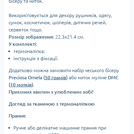
бісеру та ниток.
Використовується для декору рушників, одягу,
сумок, косметичок, шоперів, дитячих речей,
серветок тощо.
Розмір зображення:
22.3х21.4 см.
У комплекті:
термоналіпка;
інструкція з фіксації.
Додатково можна замовити набір чеського бісеру
Preciosa Ornela (
50 грамів
)
або ниток муліне
DMC
(
10 мотків
)
.
Приємних хвилин з улюбленим хобі!
Догляд за тканиною з термоналіпкою
Прання:
Ручне або делікатне машинне прання при