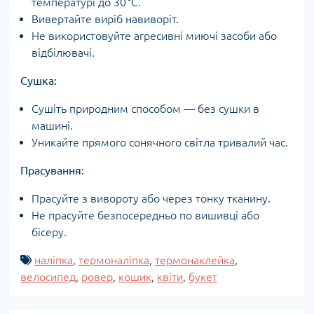
температурі до 30 °C.
Вивертайте виріб навиворіт.
Не використовуйте агресивні миючі засоби або
відбілювачі.
Сушка:
Сушіть природним способом — без сушки в
машині.
Уникайте прямого сонячного світла тривалий час.
Прасування:
Прасуйте з вивороту або через тонку тканину.
Не прасуйте безпосередньо по вишивці або
бісеру.
наліпка
,
термоналіпка
,
термонаклейка
,
велосипед
,
ровер
,
кошик
,
квіти
,
букет