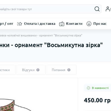
рт / опт
Оплата і доставка
Контакти
Про нас
овка чоловічої вишиванки - орнамент "Восьмикутна зірка"
нки - орнамент "Восьмикутна зірка"
истики
Відгуки
Питання
0
0
В наявності
450.00 г