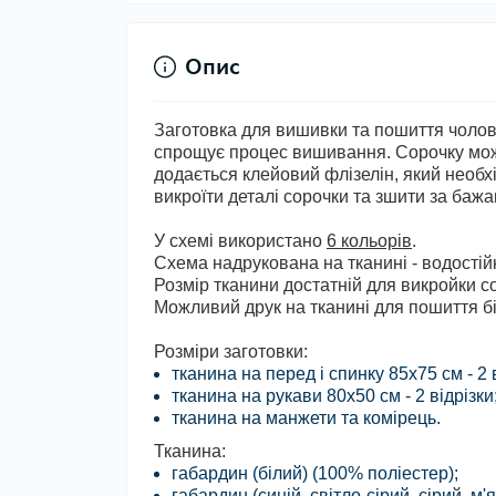
Опис
Заготовка для вишивки та пошиття чолові
спрощує процес вишивання. Сорочку мож
додається клейовий флізелін, який необх
викроїти деталі сорочки та зшити за баж
У схемі використано
6 кольорів
.
Схема надрукована на тканині - водостійк
Розмір тканини достатній для викройки 
Можливий друк на тканині для пошиття бі
Розміри заготовки:
тканина на перед і спинку 85х75 см - 2 в
тканина на рукави 80х50 см - 2 відрізки
тканина на манжети та комірець.
Тканина:
габардин (білий) (100% поліестер);
габардин (синій, світло-сірий, сірий, 