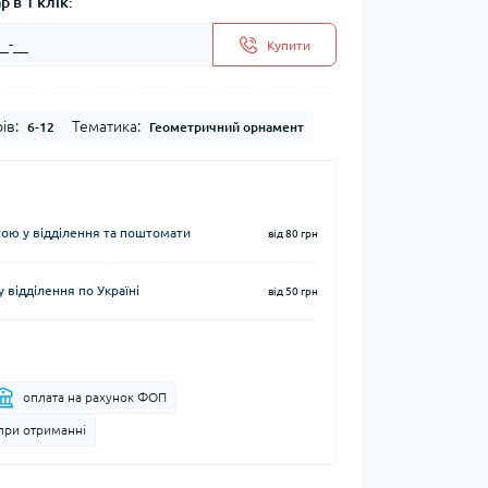
 в 1 клік:
Купити
ів:
Тематика:
6-12
Геометричний орнамент
ю у відділення та поштомати
від 80 грн
 відділення по Україні
від 50 грн
оплата на рахунок ФОП
при отриманні