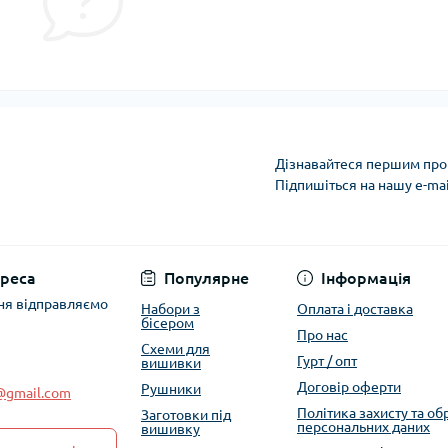
Дізнавайтеся першим про 
Підпишіться на нашу e-ma
Політика захисту та
реса
Популярне
Інформація
ня відправляємо
Набори з
Оплата і доставка
бісером
Про нас
Схеми для
Гурт / опт
вишивки
Договір оферти
Рушники
e@gmail.com
Політика захисту та о
Заготовки під
персональних даних
вишивку