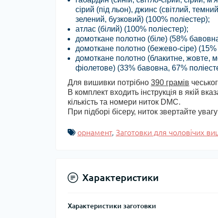
сірий (під льон), джинс (світлий, темни
зелений, бузковий) (100% поліестер);
атлас (білий) (100% поліестер);
домоткане полотно (біле) (58% бавовна
домоткане полотно (бежево-сіре) (15% 
домоткане полотно (блакитне, жовте, м
фіолетове) (33% бавовна, 67% поліесте
Для вишивки потрібно
390 грамів
чеськог
В комплект входить інструкція в якій вка
кількість та номери ниток DMC.
При підборі бісеру, ниток звертайте уваг
орнамент
,
Заготовки для чоловічих в
Характеристики
Характеристики заготовки