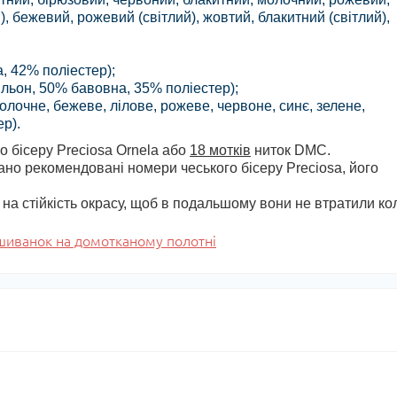
й), бежевий, рожевий (світлий), жовтий, блакитний (світлий),
, 42% поліестер);
льон, 50% бавовна, 35% поліестер);
олочне, бежеве, лілове, рожеве, червоне, синє, зелене,
р).
о бісеру Preciosa Ornela або
18 мотків
ниток DMC.
зано рекомендовані номери чеського бісеру Preciosa, його
у на стійкість окрасу, щоб в подальшому вони не втратили кол
ишиванок на домотканому полотні