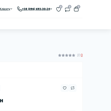
0
0
0
Клієнту
+38 (096) 693-30-24
0
рн