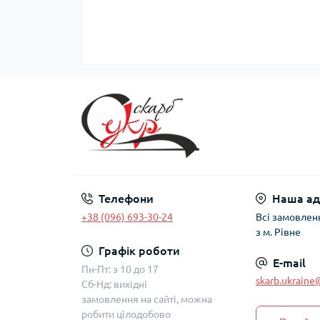
Телефони
Наша ад
+38 (096) 693-30-24
Всі замовлен
з м. Рівне
Графік роботи
E-mail
Пн-Пт: з 10 до 17
skarb.ukrain
Сб-Нд: вихідні
замовлення на сайті, можна
робити цілодобово