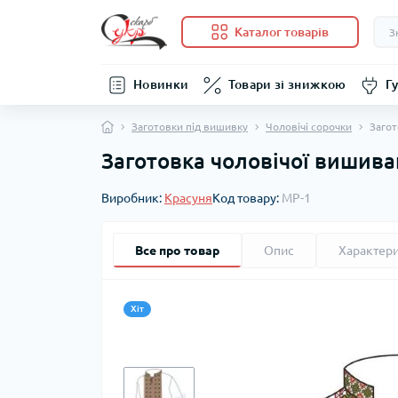
Каталог товарів
Новинки
Товари зі знижкою
Гу
Заготовки під вишивку
Чоловічі сорочки
Загот
Заготовка чоловічої вишива
Виробник:
Красуня
Код товару:
МР-1
Все про товар
Опис
Характер
Хіт