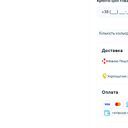
Купити цей товар
Кількість кольор
Доставка
Новою Пошто
Укрпоштою у
Оплата
готівкою 