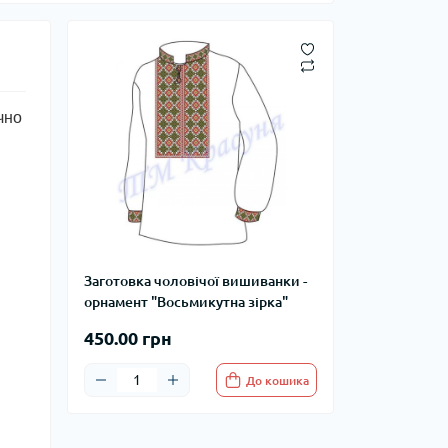
чно
Заготовка чоловічої вишиванки -
орнамент "Восьмикутна зірка"
450.00 грн
До кошика