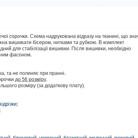
чої сорочки. Схема надрукована відразу на тканині, що зна
на вишивати бісером, нитками та рубкою. В комплект
ідний для стабілізації вишивки. Після вишивки, необхідно
аним фасоном.
а, та не полиняє при пранні.
сорочки
до 56 розміру
.
льшого розміру (за додаткову плату).
ідрізки;
;
м'ятний, бірюзовий, червоний, блакитний, молочний, рожевий,