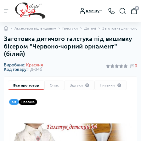
0
Клієнту
Аксесуари під вишивку
Галстуки
Дитячі
Заготовка дитячого г
Заготовка дитячого галстука під вишивку
бісером "Червоно-чорний орнамент"
(білий)
Виробник:
Красуня
0
Код товару:
ГД-04б
Все про товар
Опис
Відгуки
Питання
0
0
Хіт
Продано