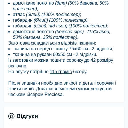
домоткане полотно
(біле)
(50% бавовна, 50%
поліестер)
;
атлас
(білий)
(100% поліестер)
;
габардин
(білий)
(100% поліестер)
;
габардин
(сірий, під льон)
(100% поліестер);
домоткане полотно
(бежево-сіре) - (15% льон,
50% бавовна, 35% поліестер)
.
Заготовка складається з відрізів тканини:
тканина на перед і спинку 75х60 см - 2 відрізки;
тканина на рукави 60х50 см - 2 відрізки.
Із заготовки можна пошити сорочку
до 42 розміру
включно.
На блузку потрібно
115 грамів
бісеру.
Після вишивки необхідно викроїти деталі сорочки і
зшити виріб. Додатково можемо укомплектувати
чеським бісером Preciosa.
Відгуки