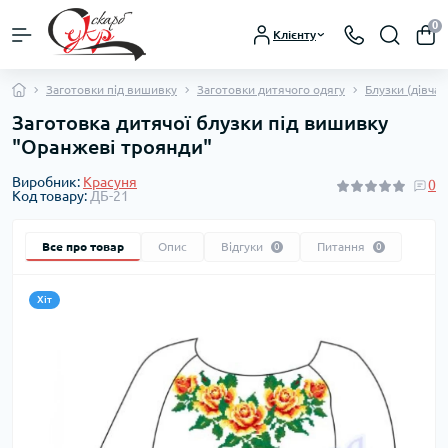
0
Клієнту
Заготовки під вишивку
Заготовки дитячого одягу
Блузки (дівчат
Заготовка дитячої блузки під вишивку
"Оранжеві троянди"
Виробник:
Красуня
0
Код товару:
ДБ-21
Все про товар
Опис
Відгуки
Питання
0
0
Хіт