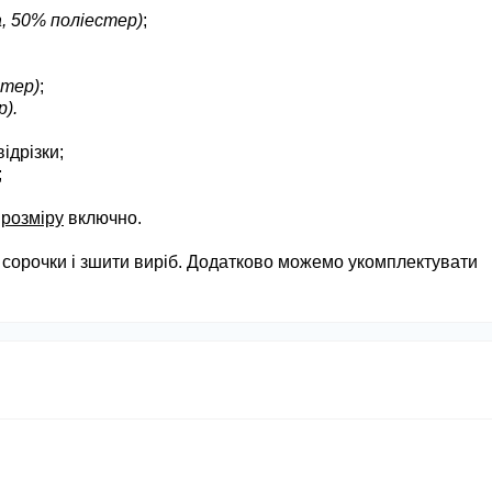
, 50% поліестер)
;
стер)
;
).
ідрізки;
;
 розміру
включно.
 сорочки і зшити виріб. Додатково можемо укомплектувати