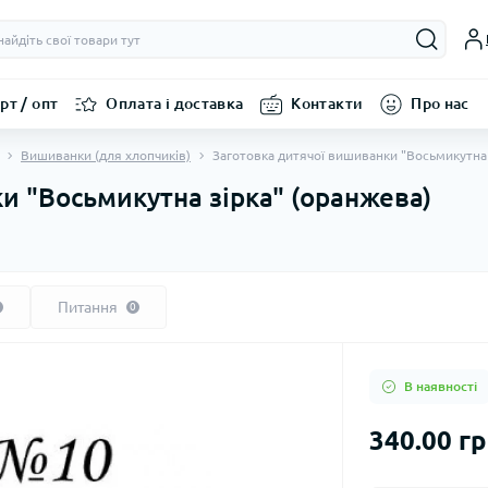
рт / опт
Оплата і доставка
Контакти
Про нас
Вишиванки (для хлопчиків)
Заготовка дитячої вишиванки "Восьмикутна 
и "Восьмикутна зірка" (оранжева)
Питання
0
В наявності
340.00 г