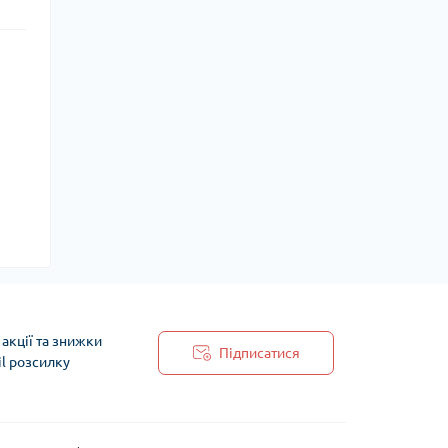
акції та знижки
Підписатися
il розсилку
 обробки персональних даних