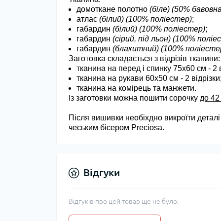
домоткане полотно
(біле)
(50% бавовна
атлас
(білий)
(100% поліестер)
;
габардин
(білий)
(100% поліестер)
;
габардин
(сірий, під льон)
(100% поліе
габардин
(блакитний)
(100% поліестер
Заготовка складається з відрізів тканини:
тканина на перед і спинку 75х60 см - 2 в
тканина на рукави 60х50 см - 2 відрізки
тканина на комірець та манжети.
Із заготовки можна пошити сорочку
до 42
Після вишивки необіхдно викроїти деталі
чеським бісером Preciosa.
Відгуки
Відгуків про цей товар ще не було.