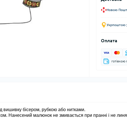
Новою Пошто
Укрпоштою у
Оплата
готівкою 
ід вишивку бісером, рубкою або нитками.
ом. Нанесений малюнок не змивається при пранні і не линя