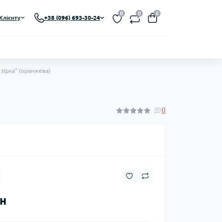
0
0
0
Клієнту
+38 (096) 693-30-24
зірка" (оранжева)
0
рн