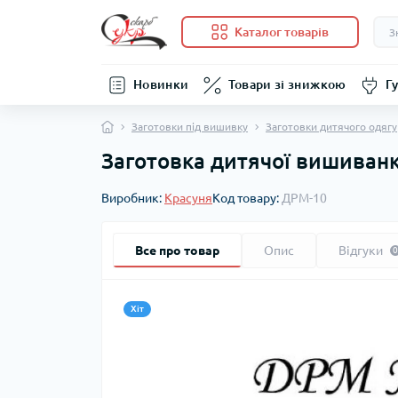
Каталог товарів
Новинки
Товари зі знижкою
Гу
Заготовки під вишивку
Заготовки дитячого одягу
Заготовка дитячої вишиванк
Виробник:
Красуня
Код товару:
ДРМ-10
Все про товар
Опис
Відгуки
0
Хіт