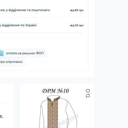
ю у відділення та поштомати
від 80 грн
 відділення по Україні
від 50 грн
оплата на рахунок ФОП
при отриманні
є.