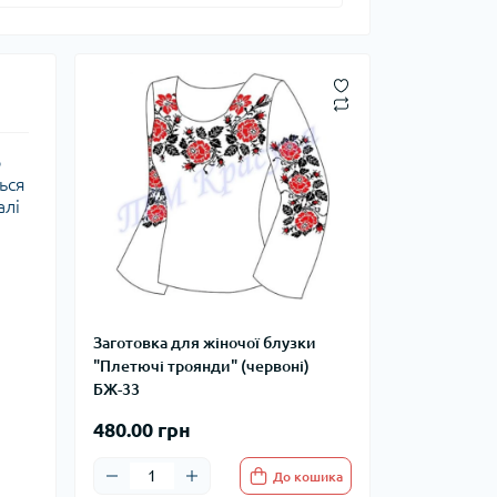
о
ься
алі
Заготовка для жіночої блузки
"Плетючі троянди" (червоні)
БЖ-33
480.00 грн
До кошика