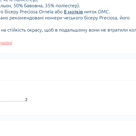
льон, 50% бавовна, 35% поліестер).
о бісеру Preciosa Ornela або
8 мотків
ниток DMC.
зано рекомендовані номери чеського бісеру Preciosa, його
у на стійкість окрасу, щоб в подальшому вони не втратили кол
чорні
2