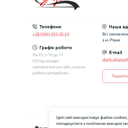
Телефони
Наша ад
+38 (096) 693-30-24
Всі замовлен
з м. Рівне
Графік роботи
E-mail
Пн-Пт: з 10 до 17
skarb.ukrain
Сб-Нд: вихідні
замовлення на сайті, можна
робити цілодобово
Перейти 
Цей сайт використовує файли cookies
погоджуєтеся з політикою використан