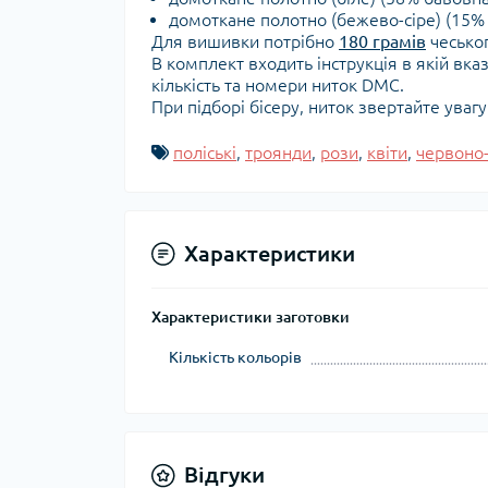
домоткане полотно (бежево-сіре) (15% 
Для вишивки потрібно
180 грамів
чеськог
В комплект входить інструкція в якій вка
кількість та номери ниток DMC.
При підборі бісеру, ниток звертайте уваг
поліські
,
троянди
,
рози
,
квіти
,
червоно-
Характеристики
Характеристики заготовки
Кількість кольорів
Відгуки