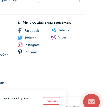
il розсилку
 обробки персональних даних
Ми у соціальних мережах
Telegram
Facebook
Viber
Twitter
Instagram
Pinterest
бробки
ати
торінок сайту, ви
Прийняти
ТМ Скарб © 2026