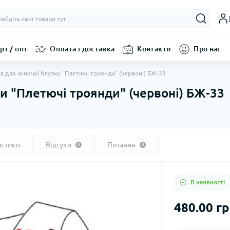
рт / опт
Оплата і доставка
Контакти
Про нас
а для жіночої блузки "Плетючі троянди" (червоні) БЖ-33
ки "Плетючі троянди" (червоні) БЖ-33
истики
Відгуки
Питання
0
0
В наявності
480.00 г