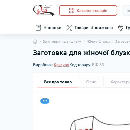
Каталог товарів
Новинки
Товари зі знижкою
Гу
Заготовки під вишивку
Жіночі блузки
Заготовк
Заготовка для жіночої блуз
Виробник:
Красуня
Код товару:
БЖ-33
Все про товар
Опис
Характер
Хіт