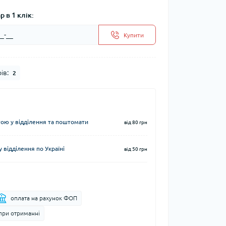
 в 1 клік:
Купити
ів:
2
ю у відділення та поштомати
від 80 грн
 відділення по Україні
від 50 грн
оплата на рахунок ФОП
при отриманні