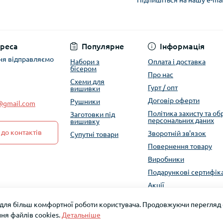
Підпишіться на нашу e-ma
Політика захисту та
реса
Популярне
Інформація
ня відправляємо
Набори з
Оплата і доставка
бісером
Про нас
Схеми для
Гурт / опт
вишивки
Договір оферти
Рушники
e@gmail.com
Політика захисту та о
Заготовки під
персональних даних
вишивку
до контактів
Зворотній зв'язок
Супутні товари
Повернення товару
Виробники
Подарункові сертифік
Акції
 для більш комфортної роботи користувача. Продовжуючи перегляд с
ня файлів cookies.
Детальніше