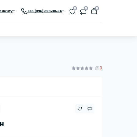
0
0
0
Клієнту
+38 (096) 693-30-24
0
рн