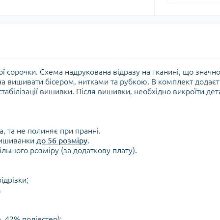
ї сорочки. Схема надрукована відразу на тканині, що значн
 вишивати бісером, нитками та рубкою. В комплект додаєт
табілізації вишивки. Після вишивки, необхідно викроїти дет
а, та не полиняє при пранні.
 вишиванки
до 56 розміру
.
льшого розміру (за додаткову плату).
ідрізки;
.
, 42% поліестер);