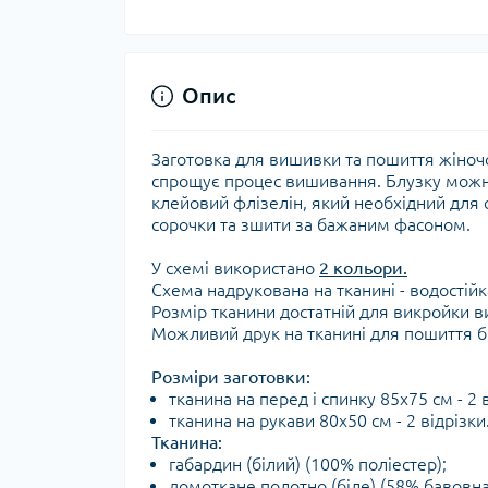
Опис
Заготовка для вишивки та пошиття жіночо
спрощує процес вишивання. Блузку можна
клейовий флізелін, який необхідний для с
сорочки та зшити за бажаним фасоном.
У схемі використано
2 кольори.
Схема надрукована на тканині - водостійк
Розмір тканини достатній для викройки
Можливий друк на тканині для пошиття бі
Розміри заготовки:
тканина на перед і спинку 85х75 см - 2 в
тканина на рукави 80х50 см - 2 відрізки
Тканина:
габардин (білий) (100% поліестер);
домоткане полотно (біле) (58% бавовна