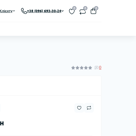
0
0
0
Клієнту
+38 (096) 693-30-24
0
рн