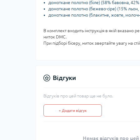
домоткане полотно (біле) (58% бавовна, 42% 
домоткане полотно (бежево-сіре) (15% льон,
домоткане полотно (блакитне, жовте, молочне
В комплект входить інструкція в якій вказано р
ниток DMC.
При підборі бісеру, ниток звертайте увагу на ст
Відгуки
Відгуків про цей товар ще не було.
+ Додати відгук
Немає відгуків про цей