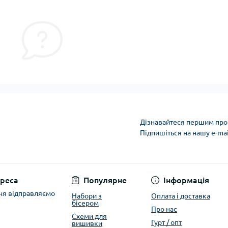
Дізнавайтеся першим про 
Підпишіться на нашу e-ma
Політика захисту та
реса
Популярне
Інформація
ня відправляємо
Набори з
Оплата і доставка
бісером
Про нас
Схеми для
Гурт / опт
вишивки