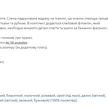
ття. Схема надрукована відразу на тканині, що значно спрощує проце
ками та рубкою. В комплект додається клейовий флізелін, який
ивки, необхідно викроїти деталі плаття та зшити за бажаним фасоном.
е полиняє при пранні.
анки
до 56 розміру
.
 розміру (за додаткову плату).
ки;
вий, блакитний, молочний, рожевий, сірий (під льон), джинс (світлий),
й (світлий), зелений, бузковий) (100% поліестер);