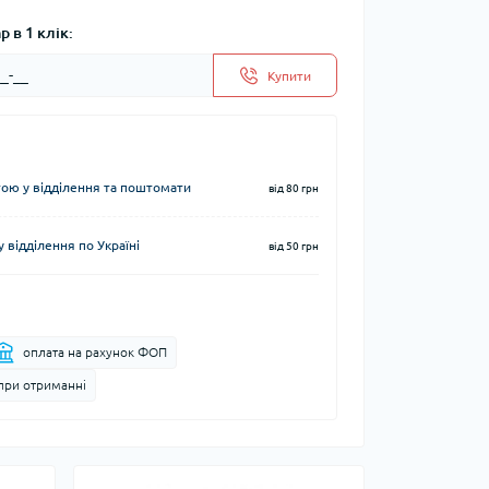
 в 1 клік:
Купити
ю у відділення та поштомати
від 80 грн
 відділення по Україні
від 50 грн
оплата на рахунок ФОП
при отриманні