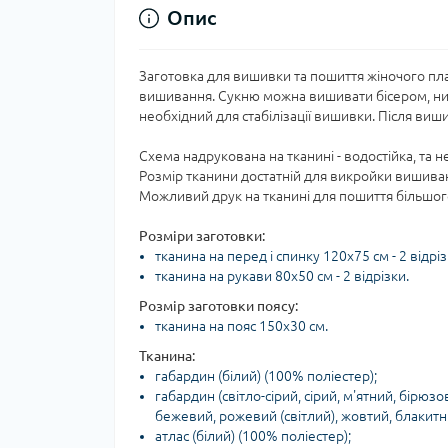
Опис
Заготовка для вишивки та пошиття жіночого пла
вишивання. Сукню можна вишивати бісером, нит
необхідний для стабілізації вишивки. Після виш
Схема надрукована на тканині - водостійка, та н
Розмір тканини достатній для викройки вишив
Можливий друк на тканині для пошиття більшого
Розміри заготовки:
тканина на перед і спинку 120х75 см - 2 відріз
тканина на рукави 80х50 см - 2 відрізки.
Розмір заготовки поясу:
тканина на пояс 150х30 см.
Тканина:
габардин (білий) (100% поліестер);
габардин (світло-сірий, сірий, м'ятний, бірюзо
бежевий, рожевий (світлий), жовтий, блакитни
атлас (білий) (100% поліестер);