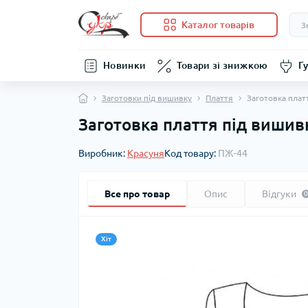
Каталог товарів
Новинки
Товари зі знижкою
Гу
Заготовки під вишивку
Плаття
Заготовка плат
Заготовка плаття під вишив
Виробник:
Красуня
Код товару:
ПЖ-44
Все про товар
Опис
Відгуки
0
Хіт