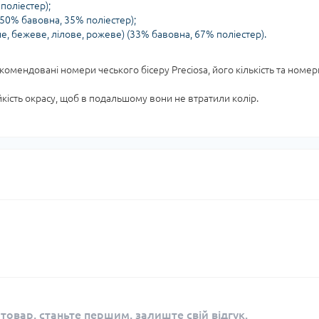
поліестер);
 50% бавовна, 35% поліестер);
, бежеве, лілове, рожеве) (33% бавовна, 67% поліестер).
екомендовані номери чеського бісеру Preciosa, його кількість та номер
ійкість окрасу, щоб в подальшому вони не втратили колір.
 товар, станьте першим, залиште свій відгук.