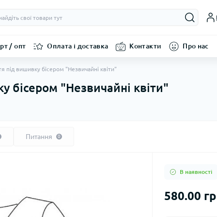
рт / опт
Оплата і доставка
Контакти
Про нас
тя під вишивку бісером "Незвичайні квіти"
ку бісером "Незвичайні квіти"
Питання
0
В наявності
580.00 г