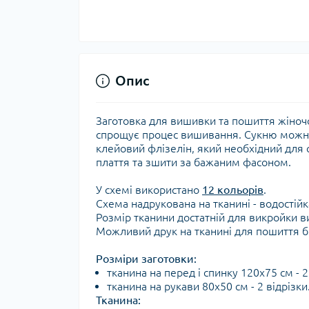
Опис
Заготовка для вишивки та пошиття жіночо
спрощує процес вишивання. Сукню можна
клейовий флізелін, який необхідний для с
плаття та зшити за бажаним фасоном.
У схемі використано
12 кольорів
.
Схема надрукована на тканині - водостійк
Розмір тканини достатній для викройки
Можливий друк на тканині для пошиття бі
Розміри заготовки:
тканина на перед і спинку 120х75 см - 2
тканина на рукави 80х50 см - 2 відрізки
Тканина: