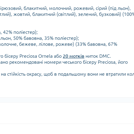
 бірюзовий, блакитний, молочний, рожевий, сірий (під льон),
тлий), жовтий, блакитний (світлий), зелений, бузковий) (100
, 42% поліестер);
льон, 50% бавовна, 35% поліестер);
молочне, бежеве, лілове, рожеве) (33% бавовна, 67%
о бісеру Preciosa Ornela або
20 мотків
ниток DMC.
зано рекомендовані номери чеського бісеру Preciosa, його
у на стійкість окрасу, щоб в подальшому вони не втратили кол