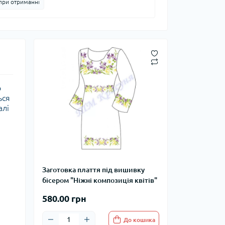
при отриманні
о
ься
алі
Заготовка плаття під вишивку
бісером "Ніжні композиція квітів"
580.00 грн
До кошика