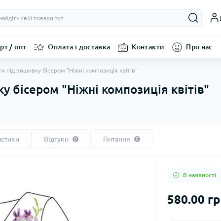
рт / опт
Оплата і доставка
Контакти
Про нас
тя під вишивку бісером "Ніжні композиція квітів"
у бісером "Ніжні композиція квітів"
истики
Відгуки
Питання
0
0
В наявності
580.00 г