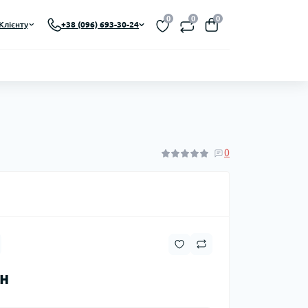
0
0
0
Клієнту
+38 (096) 693-30-24
0
рн