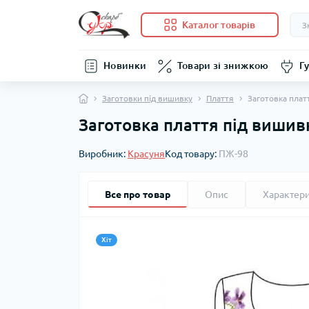
Каталог товарів
Новинки
Товари зі знижкою
Гу
Заготовки під вишивку
Плаття
Заготовка плат
Заготовка плаття під вишивк
Виробник:
Красуня
Код товару:
ПЖ-98
Все про товар
Опис
Характер
Хіт