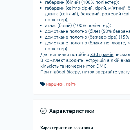
габардин (білий) (100% поліестер);
габардин (світло-сірий, сірий, м'ятний,
джинс (світлий), бежевий, рожевий (сві
поліестер);
атлас (білий) (100% поліестер);
домоткане полотно (біле) (58% бавовна
домоткане полотно (бежево-сіре) (15% 
домоткане полотно (блакитне, жовте, 
поліестер).
Для вишивки потрібно
330 грамів
чеськог
В комплект входить інструкція в якій вка
кількість та номери ниток DMC.
При підборі бісеру, ниток звертайте уваг
нарциси
,
квіти
Характеристики
Характеристики заготовки