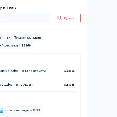
 в 1 клік:
Купити
ів:
Тематика:
12
Квіти
н/хрестиків:
23168
ю у відділення та поштомати
від 80 грн
 відділення по Україні
від 50 грн
оплата на рахунок ФОП