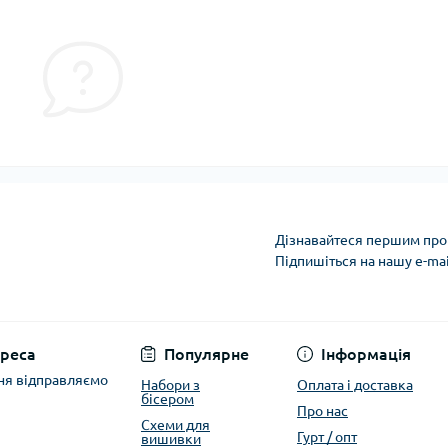
Дізнавайтеся першим про 
Підпишіться на нашу e-ma
Політика захисту та
реса
Популярне
Інформація
ня відправляємо
Набори з
Оплата і доставка
бісером
Про нас
Схеми для
Гурт / опт
вишивки