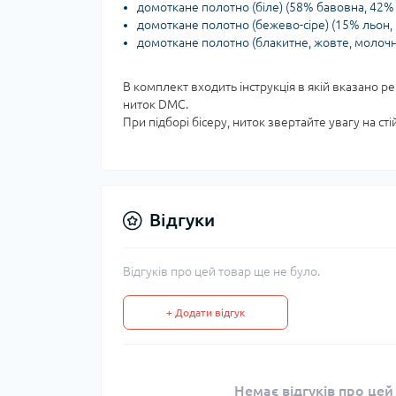
домоткане полотно (біле) (58% бавовна, 42% 
домоткане полотно (бежево-сіре) (15% льон,
домоткане полотно (блакитне, жовте, молочне
В комплект входить інструкція в якій вказано р
ниток DMC.
При підборі бісеру, ниток звертайте увагу на ст
Відгуки
Відгуків про цей товар ще не було.
+ Додати відгук
Немає відгуків про цей