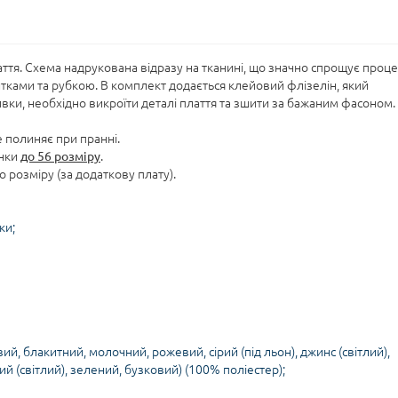
ття. Схема надрукована відразу на тканині, що значно спрощує проце
ками та рубкою. В комплект додається клейовий флізелін, який
ивки, необхідно викроїти деталі плаття та зшити за бажаним фасоном.
е полиняє при пранні.
анки
до 56 розміру
.
 розміру (за додаткову плату).
ки;
вий, блакитний, молочний, рожевий, сірий (під льон), джинс (світлий),
й (світлий), зелений, бузковий) (100% поліестер);