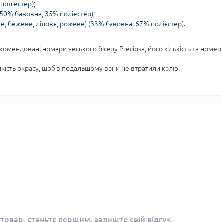
поліестер);
 50% бавовна, 35% поліестер);
, бежеве, лілове, рожеве) (33% бавовна, 67% поліестер).
екомендовані номери чеського бісеру Preciosa, його кількість та номер
ійкість окрасу, щоб в подальшому вони не втратили колір.
 товар, станьте першим, залиште свій відгук.