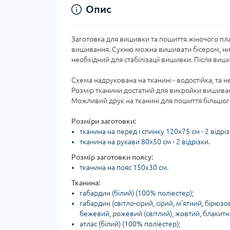
Опис
Заготовка для вишивки та пошиття жіночого пла
вишивання. Сукню можна вишивати бісером, нит
необхідний для стабілізації вишивки. Після виш
Схема надрукована на тканині - водостійка, та н
Розмір тканини достатній для викройки вишив
Можливий друк на тканині для пошиття більшого
Розміри заготовки:
тканина на перед і спинку 120х75 см - 2 відріз
тканина на рукави 80х50 см - 2 відрізки.
Розмір заготовки поясу:
тканина на пояс 150х30 см.
Тканина:
габардин (білий) (100% поліестер);
габардин (світло-сірий, сірий, м'ятний, бірюзо
бежевий, рожевий (світлий), жовтий, блакитни
атлас (білий) (100% поліестер);