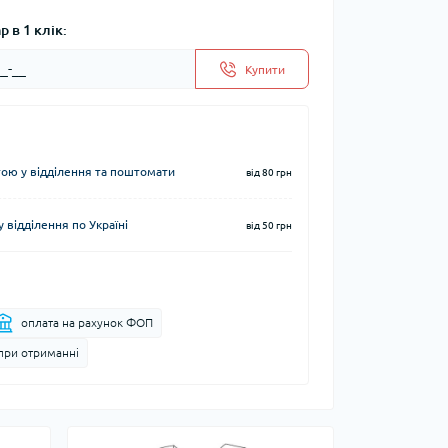
 в 1 клік:
Купити
ю у відділення та поштомати
від 80 грн
 відділення по Україні
від 50 грн
оплата на рахунок ФОП
при отриманні