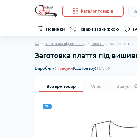
Каталог товарів
Новинки
Товари зі знижкою
Гу
Заготовки під вишивку
Плаття
Заготовка плат
Заготовка плаття під вишивк
Виробник:
Красуня
Код товару:
ПЖ-86
Все про товар
Опис
Відгуки
0
Хіт