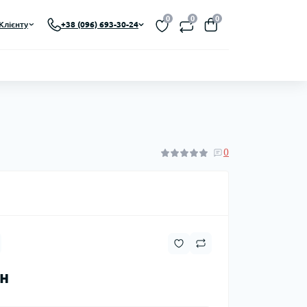
0
0
0
Клієнту
+38 (096) 693-30-24
0
рн