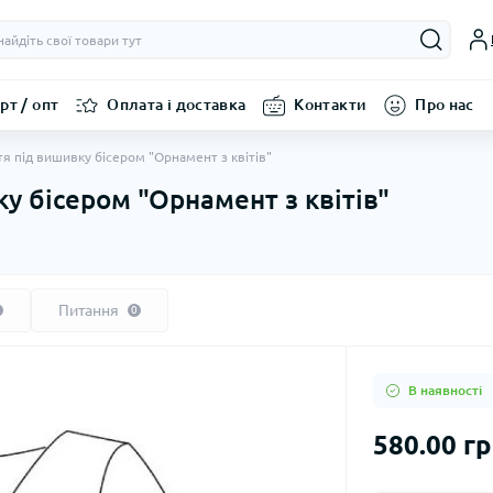
рт / опт
Оплата і доставка
Контакти
Про нас
тя під вишивку бісером "Орнамент з квітів"
у бісером "Орнамент з квітів"
Питання
0
В наявності
580.00 г