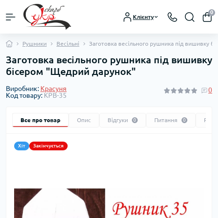
0
Клієнту
Рушники
Весільні
Заготовка весільного рушника під вишивку б
Заготовка весільного рушника під вишивку
бісером "Щедрий дарунок"
Виробник:
Красуня
0
Код товару:
КРВ-35
Все про товар
Опис
Відгуки
Питання
Реко
0
0
Хіт
Закінчується