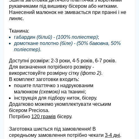
рукавчиками під вишивку бісером або нитками.
Нанесений малюнок не змивається при пранні і не
линяє.
Тканина
:
габардин
(білий)
-
(100% поліестер)
;
домоткане полотно
(біле)
-
(50% бавовна, 50%
поліестер).
Доступні розміри:
2-3 роки, 4-5 років, 6-7 років.
​Для визначення потрібного розміру -
використовуйте розмірну сітку
(фото 2)
.
В комплект заготовки входить:
пошите платтячко з надрукованим
малюнком
(схемою)
на тканині;
інструкція для підбору ниток, бісеру.
Додатково можемо укомплектувати чеським
бісером Preciosa.
Потрібно
120 грамів
бісеру.
Заготовка шиється під замовлення! В
середньому замовлення потрібно чекати
3-4 дні
.