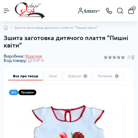
0
Клієнту
Зшита заготовка дитячого плаття "Пишні квіти"
Зшита заготовка дитячого плаття "Пишні
квіти"
Виробник:
Красуня
0
Код товару:
ДПМР-6
Все про товар
Опис
Відгуки
Питання
0
0
Хіт
Продано