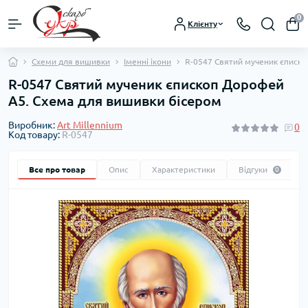
0
Клієнту
Схеми для вишивки
Іменні ікони
R-0547 Святий мученик єписко
R-0547 Святий мученик єпископ Дорофей
А5. Схема для вишивки бісером
Виробник:
Art Millennium
0
Код товару:
R-0547
Все про товар
Опис
Характеристики
Відгуки
0