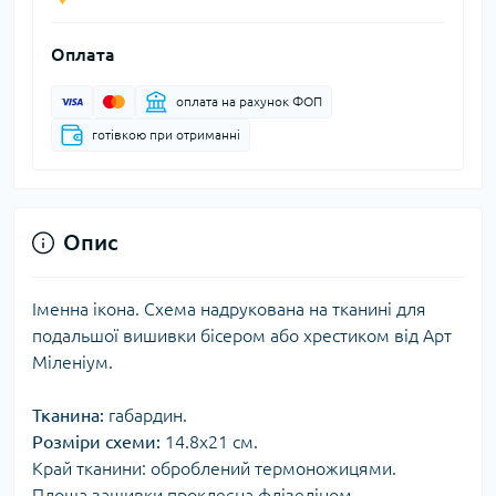
Оплата
оплата на рахунок ФОП
готівкою при отриманні
Опис
Іменна ікона. Схема надрукована на тканині для
подальшої вишивки бісером або хрестиком від Арт
Міленіум.
Тканина:
габардин.
Розміри схеми:
14.8x21 см.
Край тканини: оброблений термоножицями.
Площа зашивки проклеєна флізеліном.