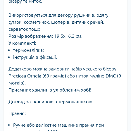
бісеру та ниток.
Використовується для декору рушників, одягу,
сумок, косметичок, шоперів, дитячих речей,
серветок тощо.
Розмір зображення:
19.5х16.2 см.
У комплекті:
термоналіпка;
інструкція з фіксації.
Додатково можна замовити набір чеського бісеру
Preciosa Ornela (
60 грамів
)
або ниток муліне
DMC (
9
мотків
)
.
Приємних хвилин з улюбленим хобі!
Догляд за тканиною з термоналіпкою
Прання:
Ручне або делікатне машинне прання при