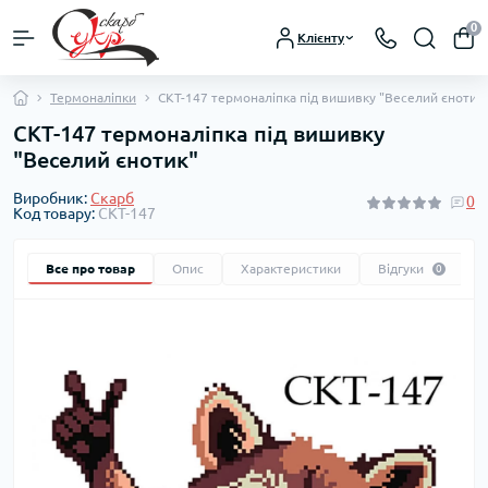
0
Клієнту
Термоналіпки
СКТ-147 термоналіпка під вишивку "Веселий єнотик
СКТ-147 термоналіпка під вишивку
"Веселий єнотик"
Виробник:
Скарб
0
Код товару:
СКТ-147
Все про товар
Опис
Характеристики
Відгуки
0