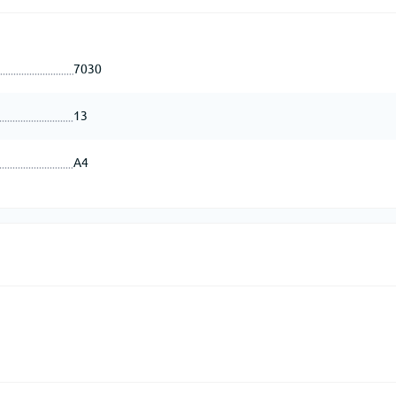
7030
13
А4