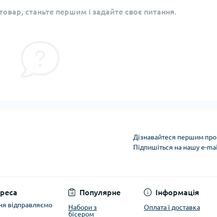
овар, станьте першим і задайте своє питання.
Дізнавайтеся першим про 
Підпишіться на нашу e-ma
Політика захисту та
реса
Популярне
Інформація
ня відправляємо
Набори з
Оплата і доставка
бісером