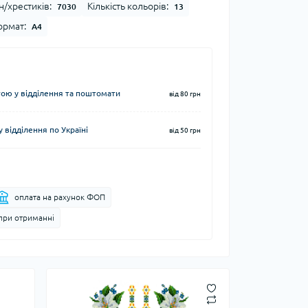
н/хрестиків:
Кількість кольорів:
7030
13
рмат:
А4
ю у відділення та поштомати
від 80 грн
 відділення по Україні
від 50 грн
оплата на рахунок ФОП
при отриманні