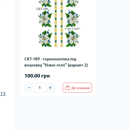
СКТ-189 - термоналіпка під
вишивку "Ніжні лілії" (варіант 2)
100.00 грн
До кошика
(
13