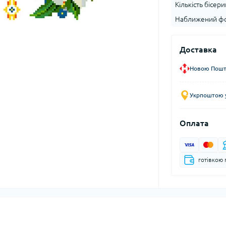
Кількість бісери
Наближений фо
Доставка
Новою Пошто
Укрпоштою у
Оплата
готівкою 