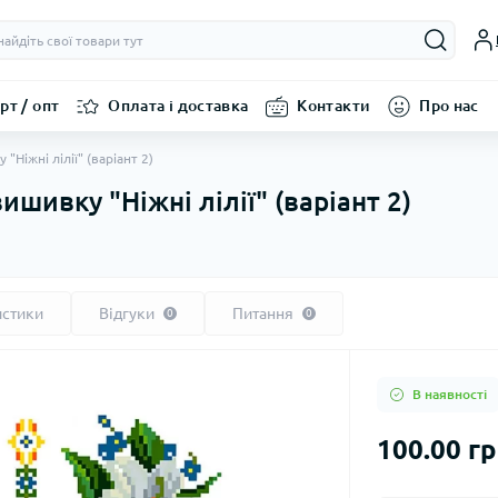
рт / опт
Оплата і доставка
Контакти
Про нас
"Ніжні лілії" (варіант 2)
ишивку "Ніжні лілії" (варіант 2)
истики
Відгуки
Питання
0
0
В наявності
100.00 г