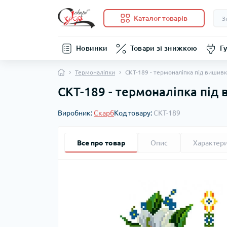
Каталог товарів
Новинки
Товари зі знижкою
Гу
Термоналіпки
СКТ-189 - термоналіпка під вишивку 
СКТ-189 - термоналіпка під в
Виробник:
Скарб
Код товару:
СКТ-189
Все про товар
Опис
Характер