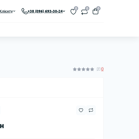
0
0
0
Клієнту
+38 (096) 693-30-24
0
рн