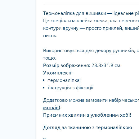
Термоналіпка для вишивки — ідеальне рі
Це спеціальна клейка схема, яка перенос
контури вручну — просто приклей, виший 
ниток.
Використовується для декору рушників, о
тощо.
Розмір зображення:
23.3х31.9 см.
У комплекті:
термоналіпка;
інструкція з фіксації.
Додатково можна замовити набір чеськог
мотків
)
.
Приємних хвилин з улюбленим хобі!
Догляд за тканиною з термоналіпкою