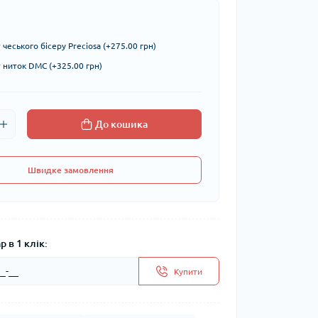
чеського бісеру Preciosa (+275.00 грн)
ниток DMC (+325.00 грн)
До кошика
Швидке замовлення
 в 1 клік:
Купити