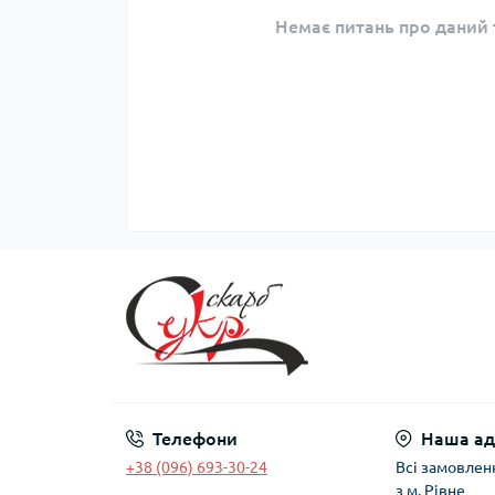
Немає питань про даний т
Телефони
Наша ад
+38 (096) 693-30-24
Всі замовлен
з м. Рівне