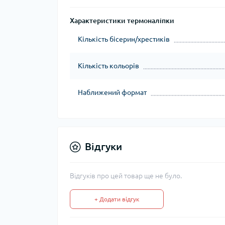
Характеристики термоналіпки
Кількість бісерин/хрестиків
Кількість кольорів
Наближений формат
Відгуки
Відгуків про цей товар ще не було.
+ Додати відгук