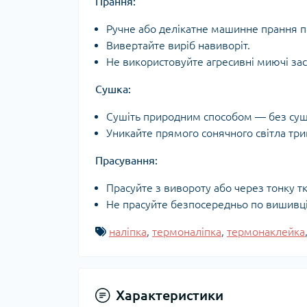
Прання:
Ручне або делікатне машинне прання пр
Вивертайте виріб навиворіт.
Не використовуйте агресивні миючі зас
Сушка:
Сушіть природним способом — без суш
Уникайте прямого сонячного світла три
Прасування:
Прасуйте з вивороту або через тонку т
Не прасуйте безпосередньо по вишивці 
наліпка
,
термоналіпка
,
термонаклейка
Характеристики