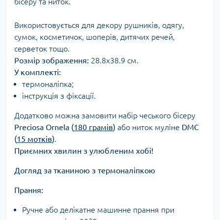
бісеру та ниток.
Використовується для декору рушників, одягу,
сумок, косметичок, шоперів, дитячих речей,
серветок тощо.
Розмір зображення:
28.8х38.9 см.
У комплекті:
термоналіпка;
інструкція з фіксації.
Додатково можна замовити набір чеського бісеру
Preciosa Ornela (
180 грамів
)
або ниток муліне
DMC
(
15 мотків
)
.
Приємних хвилин з улюбленим хобі!
Догляд за тканиною з термоналіпкою
Прання:
Ручне або делікатне машинне прання при