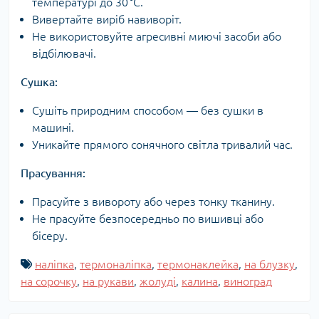
температурі до 30 °C.
Вивертайте виріб навиворіт.
Не використовуйте агресивні миючі засоби або
відбілювачі.
Сушка:
Сушіть природним способом — без сушки в
машині.
Уникайте прямого сонячного світла тривалий час.
Прасування:
Прасуйте з вивороту або через тонку тканину.
Не прасуйте безпосередньо по вишивці або
бісеру.
наліпка
,
термоналіпка
,
термонаклейка
,
на блузку
,
на сорочку
,
на рукави
,
жолуді
,
калина
,
виноград