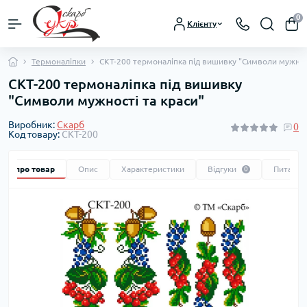
0
Клієнту
Термоналіпки
СКТ-200 термоналіпка під вишивку "Символи мужност
СКТ-200 термоналіпка під вишивку
"Символи мужності та краси"
Виробник:
Скарб
0
Код товару:
СКТ-200
Все про товар
Опис
Характеристики
Відгуки
Питання
0