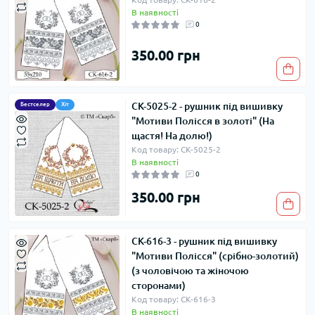
В наявності
0
350.00 грн
СК-5025-2 - рушник під вишивку
Бестселер
Хіт
"Мотиви Полісся в золоті" (На
щастя! На долю!)
Код товару: СК-5025-2
В наявності
0
350.00 грн
СК-616-3 - рушник під вишивку
"Мотиви Полісся" (срібно-золотий)
(з чоловічою та жіночою
сторонами)
Код товару: СК-616-3
В наявності