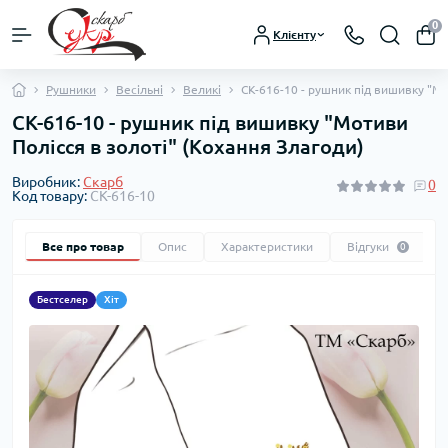
0
Клієнту
Рушники
Весільні
Великі
СК-616-10 - рушник під вишивку "Мо
СК-616-10 - рушник під вишивку "Мотиви
Полісся в золоті" (Кохання Злагоди)
Виробник:
Скарб
0
Код товару:
СК-616-10
Все про товар
Опис
Характеристики
Відгуки
0
Бестселер
Хіт