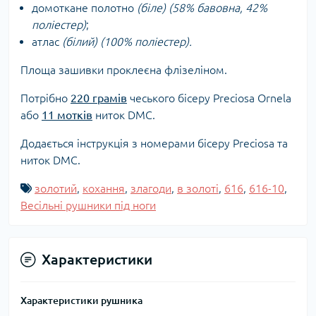
домоткане полотно
(біле) (58% бавовна, 42%
поліестер)
;
атлас
(білий) (100% поліестер).
Площа зашивки проклеєна флізеліном.
Потрібно
220 грамів
чеського бісеру Preciosa Ornela
або
11 мотків
ниток DMC.
Додається інструкція з номерами бісеру Preciosa та
ниток DMC.
золотий
,
кохання
,
злагоди
,
в золоті
,
616
,
616-10
,
Весільні рушники під ноги
Характеристики
Характеристики рушника