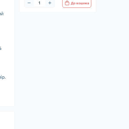
До кошика
ий
%
ір.