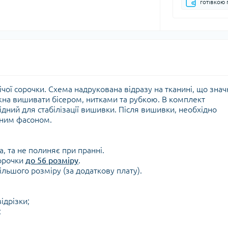
готівкою 
чої сорочки. Схема надрукована відразу на тканині, що знач
на вишивати бісером, нитками та рубкою. В комплект
ідний для стабілізації вишивки. Після вишивки, необхідно
аним фасоном.
а, та не полиняє при пранні.
сорочки
до 56 розміру
.
льшого розміру (за додаткову плату).
ідрізки;
;