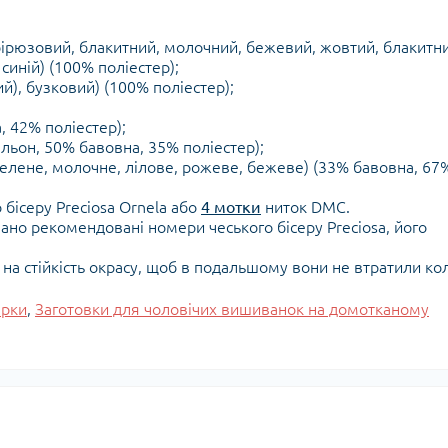
, бірюзовий, блакитний, молочний, бежевий, жовтий, блакитн
синій) (100% поліестер);
ий), бузковий) (100% поліестер);
, 42% поліестер);
льон, 50% бавовна, 35% поліестер);
зелене, молочне, лілове, рожеве, бежеве) (33% бавовна, 67
 бісеру Preciosa Ornela або
4 мотки
ниток DMC.
зано рекомендовані номери чеського бісеру Preciosa, його
у на стійкість окрасу, щоб в подальшому вони не втратили кол
ірки
,
Заготовки для чоловічих вишиванок на домотканому