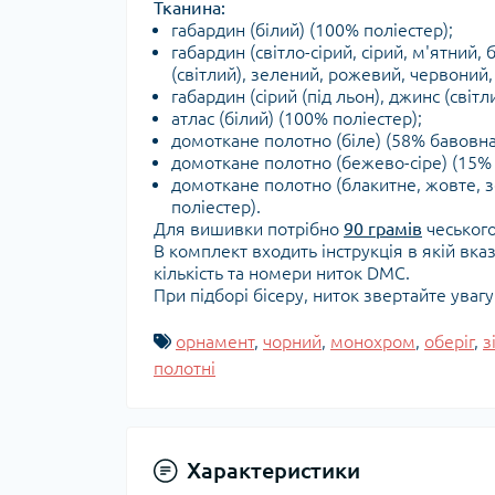
Тканина:
габардин (білий) (100% поліестер);
габардин (світло-сірий, сірий, м'ятний
(світлий), зелений, рожевий, червоний, 
габардин (сірий (під льон), джинс (світл
атлас (білий) (100% поліестер);
домоткане полотно (біле) (58% бавовна
домоткане полотно (бежево-сіре) (15% 
домоткане полотно (блакитне, жовте, 
поліестер).
Для вишивки потрібно
90 грамів
чеського
В комплект входить інструкція в якій вка
кількість та номери ниток DMC.
При підборі бісеру, ниток звертайте уваг
орнамент
,
чорний
,
монохром
,
оберіг
,
з
полотні
Характеристики