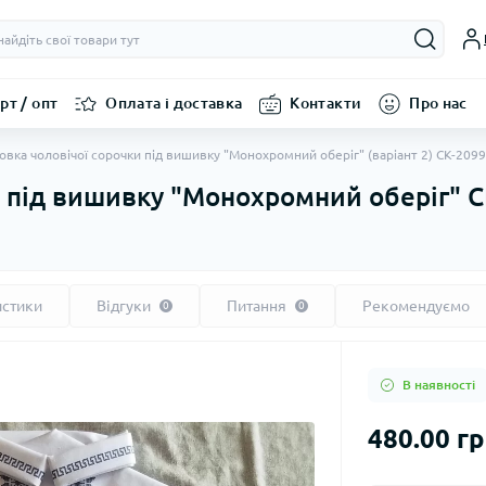
рт / опт
Оплата і доставка
Контакти
Про нас
овка чоловічої сорочки під вишивку "Монохромний оберіг" (варіант 2) СК-2099
и під вишивку "Монохромний оберіг" 
истики
Відгуки
Питання
Рекомендуємо
0
0
В наявності
480.00 г