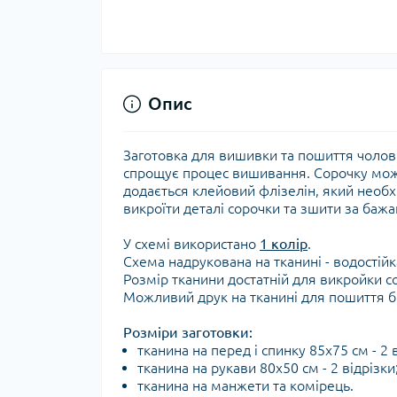
Опис
Заготовка для вишивки та пошиття чолові
спрощує процес вишивання. Сорочку мож
додається клейовий флізелін, який необх
викроїти деталі сорочки та зшити за баж
У схемі використано
1 колір
.
Схема надрукована на тканині - водостійк
Розмір тканини достатній для викройки 
Можливий друк на тканині для пошиття бі
Розміри заготовки:
тканина на перед і спинку 85х75 см - 2 в
тканина на рукави 80х50 см - 2 відрізки
тканина на манжети та комірець.