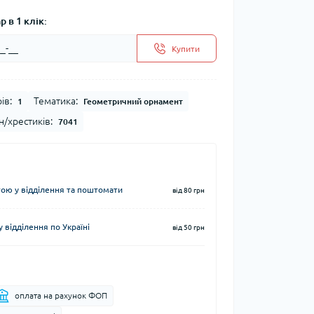
 в 1 клік:
Купити
ів:
Тематика:
1
Геометричний орнамент
н/хрестиків:
7041
ю у відділення та поштомати
від 80 грн
 відділення по Україні
від 50 грн
оплата на рахунок ФОП