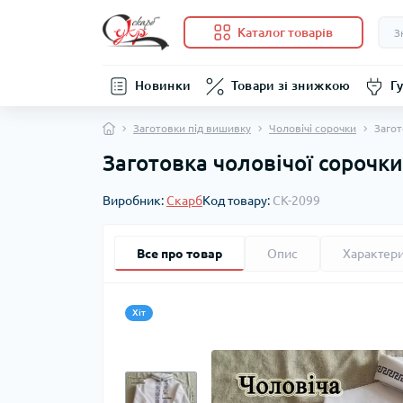
Каталог товарів
Новинки
Товари зі знижкою
Гу
Заготовки під вишивку
Чоловічі сорочки
Загот
Заготовка чоловічої сорочк
Виробник:
Скарб
Код товару:
СК-2099
Все про товар
Опис
Характер
Хіт