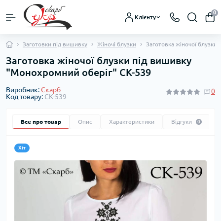
0
Клієнту
Заготовки під вишивку
Жіночі блузки
Заготовка жіночої блузки
Заготовка жіночої блузки під вишивку
"Монохромний оберіг" СК-539
Виробник:
Скарб
0
Код товару:
СК-539
Все про товар
Опис
Характеристики
Відгуки
0
Хіт