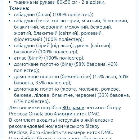
тканина на рукави 80х50 см - 2 відрізки.
Тканина:
габардин (білий) (100% поліестер);
габардин (синій, світло-сірий, м'ятний, бірюзовий,
блакитний, червоний, молочний, бежевий,
жовтий, блакитний (світлий), рожевий,
фіолетовий) (100% поліестер);
габардин (сірий (під льон), джинс (світлий),
бузковий) (100% поліестер);
атлас (білий) (100% поліестер);
домоткане полотно (біле) (58% бавовна, 42%
поліестер);
домоткане полотно (бежево-сіре) (15% льон, 50%
бавовна, 35% поліестер);
домоткане полотно (жовте, молочне, рожеве,
бежеве, лілове, блакитне, червоне) (33% бавовна,
67% поліестер).
Для вишивки потрібно
80 грамів
чеського бісеру
Preciosa Ornela або
4 мотки
ниток DMC.
В комплект входить інструкція в якій вказано
рекомендовані номери чеського бісеру
Preciosa, його кількість та номери ниток DMC.
При підборі бісеру, ниток звертайте увагу на