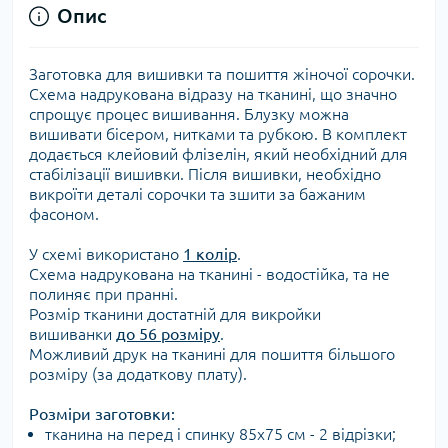
Опис
Заготовка для вишивки та пошиття жіночої сорочки.
Схема надрукована відразу на тканині, що значно
спрощує процес вишивання. Блузку можна
вишивати бісером, нитками та рубкою. В комплект
додається клейовий флізелін, який необхідний для
стабілізації вишивки. Після вишивки, необхідно
викроїти деталі сорочки та зшити за бажаним
фасоном.
У схемі використано
1 колір
.
Схема надрукована на тканині - водостійка, та не
полиняє при пранні.
Розмір тканини достатній для викройки
вишиванки
до 56 розміру
.
Можливий друк на тканині для пошиття більшого
розміру (за додаткову плату).
Розміри заготовки:
тканина на перед і спинку 85х75 см - 2 відрізки;