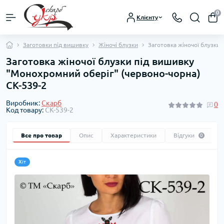
0
Клієнту
Заготовки під вишивку
Жіночі блузки
Заготовка жіночої блузки
Заготовка жіночої блузки під вишивку
"Монохромний оберіг" (червоно-чорна)
СК-539-2
Виробник:
Скарб
0
Код товару:
СК-539-2
Все про товар
Опис
Характеристики
Відгуки
0
Хіт