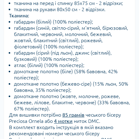
тканина на перед і спинку 85х75 см - 2 відрізки;
тканина на рукави 80х50 см - 2 відрізки.
Тканина:
габардин (білий) (100% поліестер);
габардин (синій, світло-сірий, м'ятний, бірюзовий,
блакитний, червоний, молочний, бежевий,
жовтий, блакитний (світлий), рожевий,
фіолетовий) (100% поліестер);
габардин (сірий (під льон), джинс (світлий),
бузковий) (100% поліестер);
атлас (білий) (100% поліестер);
домоткане полотно (біле) (58% бавовна, 42%
поліестер);
домоткане полотно (бежево-сіре) (15% льон, 50%
бавовна, 35% поліестер);
домоткане полотно (жовте, молочне, рожеве,
бежеве, лілове, блакитне, червоне) (33% бавовна,
67% поліестер).
Для вишивки потрібно
85 грамів
чеського бісеру
Preciosa Ornela або
4 мотки
ниток DMC.
В комплект входить інструкція в якій вказано
рекомендовані номери чеського бісеру