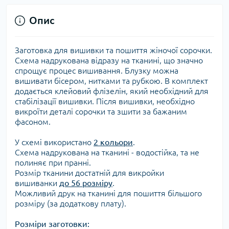
Опис
Заготовка для вишивки та пошиття жіночої сорочки.
Схема надрукована відразу на тканині, що значно
спрощує процес вишивання. Блузку можна
вишивати бісером, нитками та рубкою. В комплект
додається клейовий флізелін, який необхідний для
стабілізації вишивки. Після вишивки, необхідно
викроїти деталі сорочки та зшити за бажаним
фасоном.
У схемі використано
2 кольори
.
Схема надрукована на тканині - водостійка, та не
полиняє при пранні.
Розмір тканини достатній для викройки
вишиванки
до 56 розміру
.
Можливий друк на тканині для пошиття більшого
розміру (за додаткову плату).
Розміри заготовки: