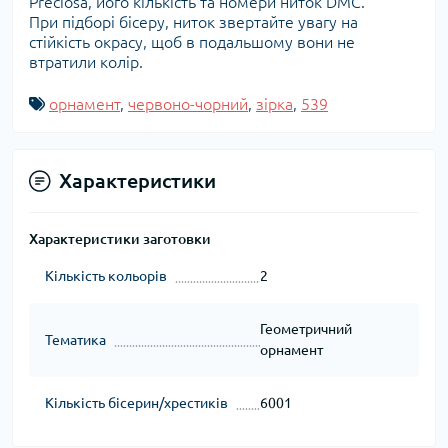
Preciosa, його кількість та номери ниток DMC.
При підборі бісеру, ниток звертайте увагу на
стійкість окрасу, щоб в подальшому вони не
втратили колір.
орнамент
,
червоно-чорний
,
зірка
,
539
Характеристики
Характеристики заготовки
Кількість кольорів
2
Геометричний
Тематика
орнамент
Кількість бісерин/хрестиків
6001