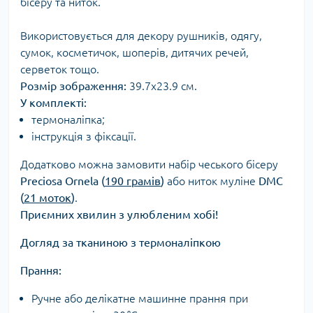
бісеру та ниток.
Використовується для декору рушників, одягу,
сумок, косметичок, шоперів, дитячих речей,
серветок тощо.
Розмір зображення:
39.7х23.9 см.
У комплекті:
термоналіпка;
інструкція з фіксації.
Додатково можна замовити набір чеського бісеру
Preciosa Ornela (
190 грамів
)
або ниток муліне
DMC
(
21 моток
)
.
Приємних хвилин з улюбленим хобі!
Догляд за тканиною з термоналіпкою
Прання:
Ручне або делікатне машинне прання при