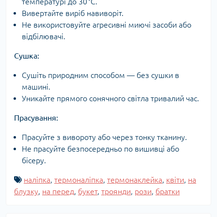
температурі до 30 °C.
Вивертайте виріб навиворіт.
Не використовуйте агресивні миючі засоби або
відбілювачі.
Сушка:
Сушіть природним способом — без сушки в
машині.
Уникайте прямого сонячного світла тривалий час.
Прасування:
Прасуйте з вивороту або через тонку тканину.
Не прасуйте безпосередньо по вишивці або
бісеру.
наліпка
,
термоналіпка
,
термонаклейка
,
квіти
,
на
блузку
,
на перед
,
букет
,
троянди
,
рози
,
братки